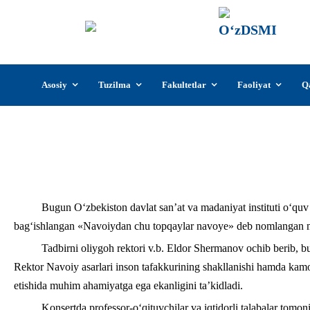
О‘z
О‘zb
insti
Skip
Asosiy
Tuzilma
Fakultetlar
Faoliyat
Q
to
content
Bugun O‘zbekiston davlat san’at va madaniyat instituti o‘quv 
bag‘ishlangan «Navoiydan chu topqaylar navoye» deb nomlangan ma’
Tadbirni oliygoh rektori v.b. Eldor Shermanov ochib berib, bu
Rektor Navoiy asarlari inson tafakkurining shakllanishi hamda kamo
etishida muhim ahamiyatga ega ekanligini ta’kidladi.
Konsertda professor-o‘qituvchilar va iqtidorli talabalar tomoni