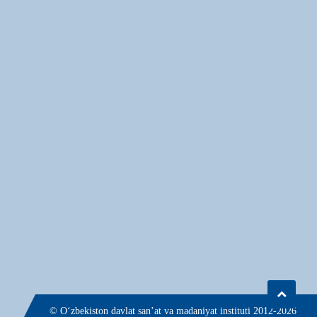
© О‘zbekiston davlat san’at va madaniyat instituti 2012-2026