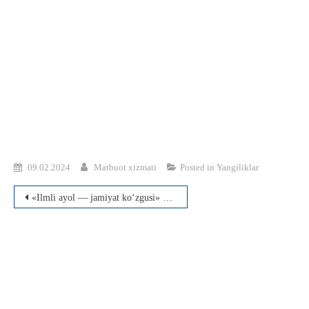
09.02.2024
Matbuot xizmati
Posted in
Yangiliklar
Post
«Ilmli ayol — jamiyat ko‘zgusi» mavzusida ilmiy seminar o‘tkazildi
menyusi