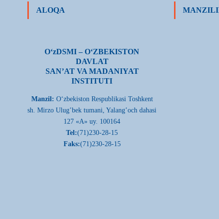
ALOQA
MANZILI
О‘zDSMI – О‘ZBEKISTON
DAVLAT
SAN’AT VA MADANIYAT
INSTITUTI
Manzil:
О‘zbekiston Respublikasi Toshkent
sh. Mirzo Ulug’bek tumani, Yalang’och dahasi
127 «A» uy. 100164
Tel:
(71)230-28-15
Faks:
(71)230-28-15