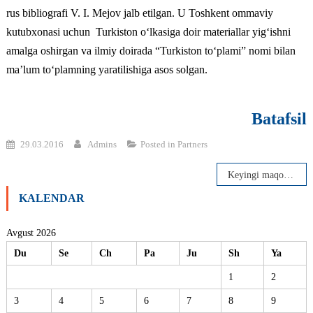
rus bibliografi V. I. Mejov jalb etilgan. U Toshkent ommaviy
kutubxonasi uchun Turkiston o‘lkasiga doir materiallar yig‘ishni
amalga oshirgan va ilmiy doirada “Turkiston to‘plami” nomi bilan
ma’lum to‘plamning yaratilishiga asos solgan.
Batafsil
29.03.2016
Admins
Posted in
Partners
Post
Keyingi maqola
menyusi
KALENDAR
Avgust 2026
Du
Se
Ch
Pa
Ju
Sh
Ya
1
2
3
4
5
6
7
8
9