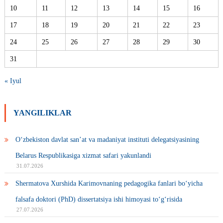
10
11
12
13
14
15
16
17
18
19
20
21
22
23
24
25
26
27
28
29
30
31
« Iyul
YANGILIKLAR
O‘zbekiston davlat san’at va madaniyat instituti delegatsiyasining
Belarus Respublikasiga xizmat safari yakunlandi
31.07.2026
Shermatova Xurshida Karimovnaning pedagogika fanlari bo‘yicha
falsafa doktori (PhD) dissertatsiya ishi himoyasi to‘g‘risida
27.07.2026