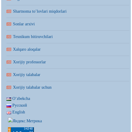
Shartnoma to’lovlari miqdorlari
Sonlar arxivi
Texnikum bitiruvchilari
Xalqaro aloqalar
Xorijiy professorlar
Xorijiy talabalar
Xorijiy talabalar uchun
Oʻzbekcha
Русский
English