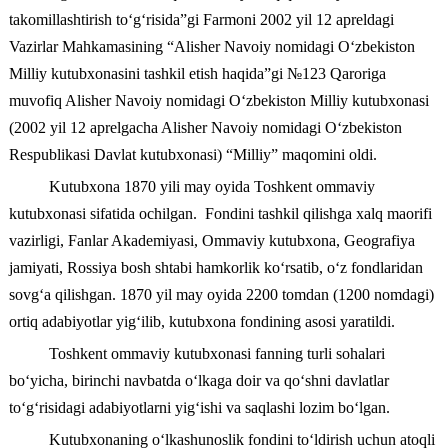
takomillashtirish to‘g‘risida”gi Farmoni 2002 yil 12 apreldagi
Vazirlar Mahkamasining “Alisher Navoiy nomidagi O‘zbekiston
Milliy kutubxonasini tashkil etish haqida”gi №123 Qaroriga
muvofiq Alisher Navoiy nomidagi O‘zbekiston Milliy kutubxonasi
(2002 yil 12 aprelgacha Alisher Navoiy nomidagi O‘zbekiston
Respublikasi Davlat kutubxonasi) “Milliy” maqomini oldi.
Kutubxona 1870 yili may oyida Toshkent ommaviy
kutubxonasi sifatida ochilgan. Fondini tashkil qilishga xalq maorifi
vazirligi, Fanlar Akademiyasi, Ommaviy kutubxona, Geografiya
jamiyati, Rossiya bosh shtabi hamkorlik ko‘rsatib, o‘z fondlaridan
sovg‘a qilishgan. 1870 yil may oyida 2200 tomdan (1200 nomdagi)
ortiq adabiyotlar yig‘ilib, kutubxona fondining asosi yaratildi.
Toshkent ommaviy kutubxonasi fanning turli sohalari
bo‘yicha, birinchi navbatda o‘lkaga doir va qo‘shni davlatlar
to‘g‘risidagi adabiyotlarni yig‘ishi va saqlashi lozim bo‘lgan.
Kutubxonaning o‘lkashunoslik fondini to‘ldirish uchun atoqli