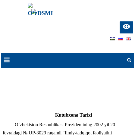
О‘zDSMI
О‘zbekiston davlat
san’at va madaniyat
instituti
Skip
to
content
natlib.uz
Kutubxona Tarixi
O‘zbekiston Respublikasi Prezidentining 2002 yil 20
fevraldagi № UP-3029 raqamli “Ilmiy-tadqiqot faoliyatini