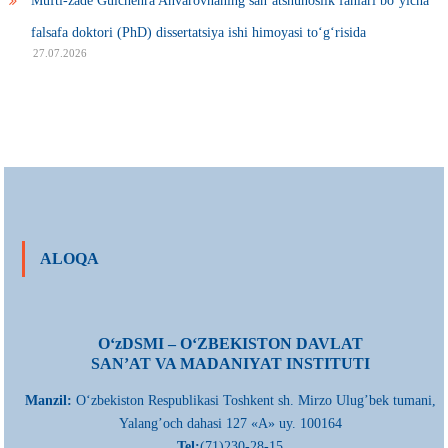
Mufti-zade Gulchehra Anvarovnaning san’atshunoslik fanlari bo‘yicha
falsafa doktori (PhD) dissertatsiya ishi himoyasi to‘g‘risida
27.07.2026
ALOQA
О‘zDSMI – О‘ZBEKISTON DAVLAT
SAN’AT VA MADANIYAT INSTITUTI
Manzil:
О‘zbekiston Respublikasi Toshkent sh. Mirzo Ulug’bek tumani,
Yalang’och dahasi 127 «A» uy. 100164
Tel:
(71)230-28-15