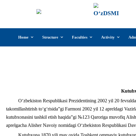
UzSI
The U
Cultu
Skip
Home
Structure
Faculties
Activity
Adm
to
content
Kutubx
O‘zbekiston Respublikasi Prezidentining 2002 yil 20 fevrald
takomillashtirish to‘g‘risida”gi Farmoni 2002 yil 12 apreldagi Va
kutubxonasini tashkil etish haqida”gi №123 Qaroriga muvofiq Alis
aprelgacha Alisher Navoiy nomidagi O‘zbekiston Respublikasi Davl
Kutubxona 1870 yili may oyida Toshkent ommaviy kutubxonasi 