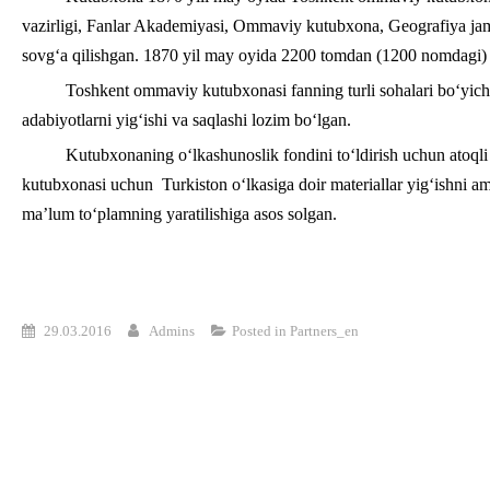
vazirligi, Fanlar Akademiyasi, Ommaviy kutubxona, Geografiya jami
sovg‘a qilishgan. 1870 yil may oyida 2200 tomdan (1200 nomdagi) ort
Toshkent ommaviy kutubxonasi fanning turli sohalari bo‘yicha,
adabiyotlarni yig‘ishi va saqlashi lozim bo‘lgan.
Kutubxonaning o‘lkashunoslik fondini to‘ldirish uchun atoqli
kutubxonasi uchun Turkiston o‘lkasiga doir materiallar yig‘ishni a
ma’lum to‘plamning yaratilishiga asos solgan.
29.03.2016
Admins
Posted in
Partners_en
Post
navigation