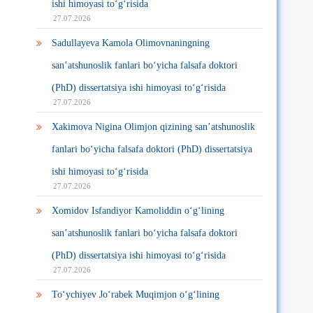
ishi himoyasi to‘g‘risida
27.07.2026
Sadullayeva Kamola Olimovnaningning
san’atshunoslik fanlari bo‘yicha falsafa doktori
(PhD) dissertatsiya ishi himoyasi to‘g‘risida
27.07.2026
Xakimova Nigina Olimjon qizining san’atshunoslik
fanlari bo‘yicha falsafa doktori (PhD) dissertatsiya
ishi himoyasi to‘g‘risida
27.07.2026
Xomidov Isfandiyor Kamoliddin o‘g‘lining
san’atshunoslik fanlari bo‘yicha falsafa doktori
(PhD) dissertatsiya ishi himoyasi to‘g‘risida
27.07.2026
To‘ychiyev Jo‘rabek Muqimjon o‘g‘lining