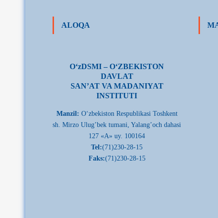
ALOQA
MA
О‘zDSMI – О‘ZBEKISTON
DAVLAT
SAN’AT VA MADANIYAT
INSTITUTI
Manzil:
О‘zbekiston Respublikasi Toshkent
sh. Mirzo Ulug’bek tumani, Yalang’och dahasi
127 «A» uy. 100164
Tel:
(71)230-28-15
Faks:
(71)230-28-15