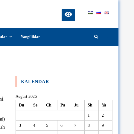
atlar
Yangiliklar
 doktori (PhD) dissertatsiya ishi
KALENDAR
Avgust 2026
ni
Du
Se
Ch
Pa
Ju
Sh
Ya
1
2
mi)
3
4
5
6
7
8
9
ish