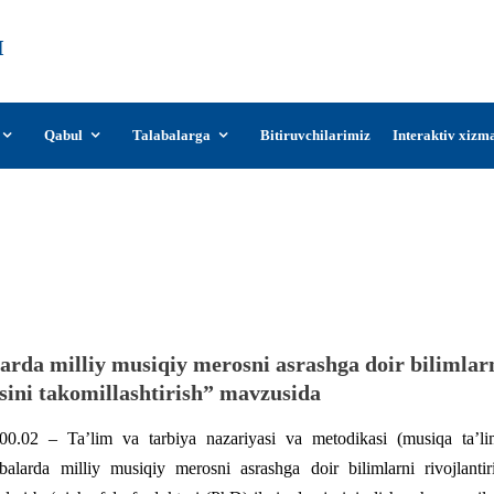
О‘zDSMI
О‘zbekiston davlat san’at va madaniyat
instituti
Qabul
Talabalarga
Bitiruvchilarimiz
Interaktiv xizm
aning pedagogika fanlari bo‘yicha falsafa
himoyasi to‘g‘risida
arda milliy musiqiy merosni asrashga doir bilimlar
sini takomillashtirish” mavzusida
00.02 – Ta’lim va tarbiya nazariyasi va metodikasi (musiqa ta’li
balarda milliy musiqiy merosni asrashga doir bilimlarni rivojlantir