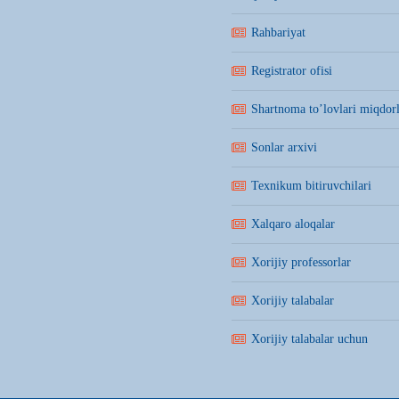
Rahbariyat
Registrator ofisi
Shartnoma to’lovlari miqdorl
Sonlar arxivi
Texnikum bitiruvchilari
Xalqaro aloqalar
Xorijiy professorlar
Xorijiy talabalar
Xorijiy talabalar uchun