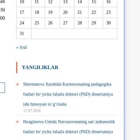
gan
10
11
12
13
14
15
16
chi
17
18
19
20
21
22
23
:00
24
25
26
27
28
29
30
31
« Iyul
YANGILIKLAR
Shermatova Xurshida Karimovnaning pedagogika
fanlari bo‘yicha falsafa doktori (PhD) dissertatsiya
ishi himoyasi to‘g‘risida
27.07.2026
Ibragimova Umida Navruzovnaning san’atshunoslik
fanlari bo‘yicha falsafa doktori (PhD) dissertatsiya