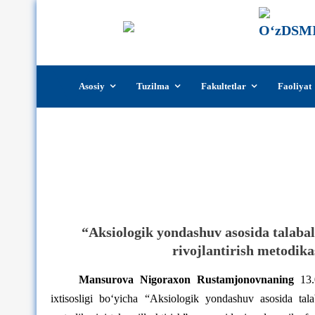
Skip
Asosiy
Tuzilma
Fakultetlar
Faoliyat
to
content
Mansurova Nigoraxon Rustamjonovn
“Aksiologik yondashuv asosida talabal
rivojlantirish metodika
Mansurova Nigoraxon Rustamjonovnaning
13.
ixtisosligi bo‘yicha “Aksiologik yondashuv asosida tala