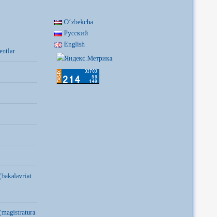
Oʻzbekcha
Русский
English
entlar
(bakalavriat
(magistratura