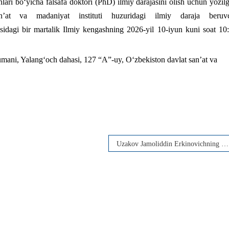
lari bo‘yicha falsafa doktori (PhD) ilmiy darajasini olish uchun yozil
an’at va madaniyat instituti huzuridagi ilmiy daraja beruv
dagi bir martalik Ilmiy kengashning 2026-yil 10-iyun kuni soat 10
mani, Yalang‘och dahasi, 127 “A”-uy, O‘zbekiston davlat san’at va
Uzakov Jamoliddin Erkinovichning san’atshunoslik fanlari bo‘yicha falsafa doktori (PhD) dissertatsiya ishi himoyasi to‘g‘risida