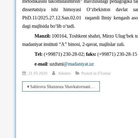
metodikasini takomillashtirish” mavzusidagi pedagogika fan
dissertatsiya ishi himoyasi O‘zbekiston davlat s
PhD.11/2025.27.12.San.02.01 raqamli Ilmiy kengash asosi
dagi majlisida bo‘lib o‘tadi.
Manzil:
100164, Toshkent shahri, Mirzo Ulug‘bek tu
madaniyat instituti “A” binosi, 2-qavat, majlislar zali.
Tel:
(+99871) 230-28-02;
faks:
(+99871) 230-28-15
e-mail
: uzdsmi
@madaniyat.uz
21.05.2026
Admins
Posted in
E'lonlar
Post
Sabirova Shaxnoza Shavkatovnaning pedagogika fanlari bo‘yicha falsafa doktori (PhD) dissertatsiya ishi himoyasi to‘g‘risida
menyusi