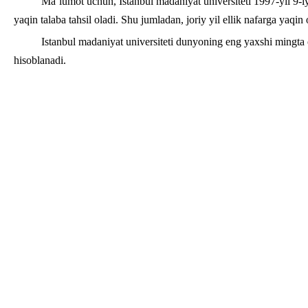
Ma’lumot uchun, Istanbul madaniyat universiteti 1997-yil 9-i
yaqin talaba tahsil oladi. Shu jumladan, joriy yil ellik nafarga yaqin
Istanbul madaniyat universiteti dunyoning eng yaxshi mingta o
hisoblanadi.