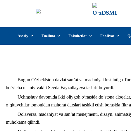
О‘z
О‘zb
insti
Skip
Asosiy
Tuzilma
Fakultetlar
Faoliyat
Q
to
content
Istanbul mad
Bugun O‘zbekiston davlat san’at va madaniyat institutiga Turk
bo‘yicha rasmiy vakili Sevda Fayzullayeva tashrif buyurdi.
Uchrashuv davomida ikki oliygoh o‘rtasida do‘stona aloqalar,
o‘qituvchilar tomonidan mahorat darslari tashkil etish borasida fikr a
Qolaversa, madaniyat va san’at menejmenti, dizayn, animatsiy
muhokama qilindi.