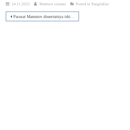
24.11.2023
Matbuot xizmati
Posted in
Yangiliklar
Post
Paraxat Mamutov dissertatsiya ishi muhokama qilindi
menyusi