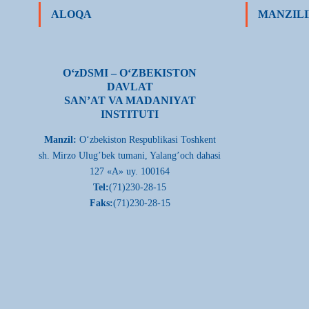
ALOQA
MANZILI
О‘zDSMI – О‘ZBEKISTON
DAVLAT
SAN’AT VA MADANIYAT
INSTITUTI
Manzil:
О‘zbekiston Respublikasi Toshkent
sh. Mirzo Ulug’bek tumani, Yalang’och dahasi
127 «A» uy. 100164
Tel:
(71)230-28-15
Faks:
(71)230-28-15