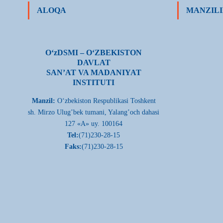
ALOQA
MANZILI
О‘zDSMI – О‘ZBEKISTON
DAVLAT
SAN’AT VA MADANIYAT
INSTITUTI
Manzil:
О‘zbekiston Respublikasi Toshkent
sh. Mirzo Ulug’bek tumani, Yalang’och dahasi
127 «A» uy. 100164
Tel:
(71)230-28-15
Faks:
(71)230-28-15