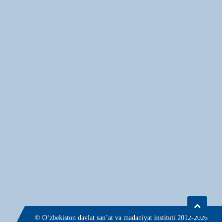
© О‘zbekiston davlat san’at va madaniyat instituti 2012-2026