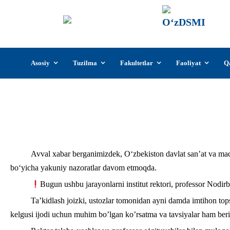
О‘z
О‘zb
insti
Skip
Asosiy
Tuzilma
Fakultetlar
Faoliyat
Q
to
content
Institut rektori, professor N
Avval xabar berganimizdek, O‘zbekiston davlat san’at va mada
bo‘yicha yakuniy nazoratlar davom etmoqda.
Bugun ushbu jarayonlarni institut rektori, professor Nodir
Ta’kidlash joizki, ustozlar tomonidan ayni damda imtihon topsh
kelgusi ijodi uchun muhim bo’lgan ko’rsatma va tavsiyalar ham beri