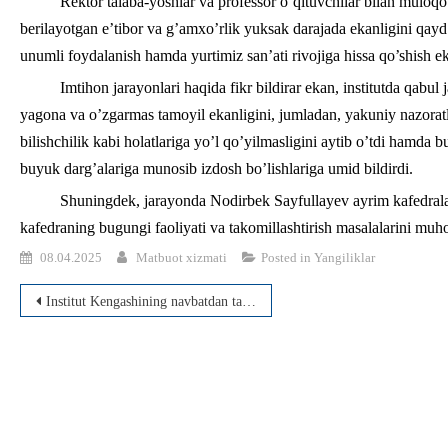
Rektor talaba-yoshlar va professor o‘qituvchilar bilan muloqo
berilayotgan e’tibor va g’amxo’rlik yuksak darajada ekanligini qay
unumli foydalanish hamda yurtimiz san’ati rivojiga hissa qo’shish eka
Imtihon jarayonlari haqida fikr bildirar ekan, institutda qabul
yagona va o’zgarmas tamoyil ekanligini, jumladan, yakuniy nazoratla
bilishchilik kabi holatlariga yo’l qo’yilmasligini aytib o’tdi hamda
buyuk darg’alariga munosib izdosh bo’lishlariga umid bildirdi.
Shuningdek, jarayonda Nodirbek Sayfullayev ayrim kafedralar 
kafedraning bugungi faoliyati va takomillashtirish masalalarini muhoka
08.04.2025
Matbuot xizmati
Posted in
Yangiliklar
Post
Institut Kengashining navbatdan tashqari yig‘ilishi bo‘lib o‘tdi.
menyusi