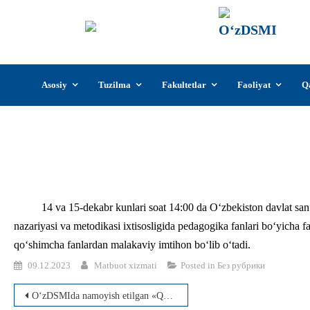
О‘z
О‘zb
insti
Skip
Asosiy
Tuzilma
Fakultetlar
Faoliyat
Q
to
content
14 va 15-dekabr kunlari soat 14:00 da О‘zbekiston davlat san’
nazariyasi va metodikasi ixtisosligida pedagogika fanlari bo‘yicha f
qo‘shimcha fanlardan malakaviy imtihon bо‘lib о‘tadi.
09.12.2023
Matbuot xizmati
Posted in
Без рубрики
Post
O‘zDSMIda namoyish etilgan «Qora quyosh» spektakli vazirlik hamda OTM rahbarlari tomonidan e’tirof etildi