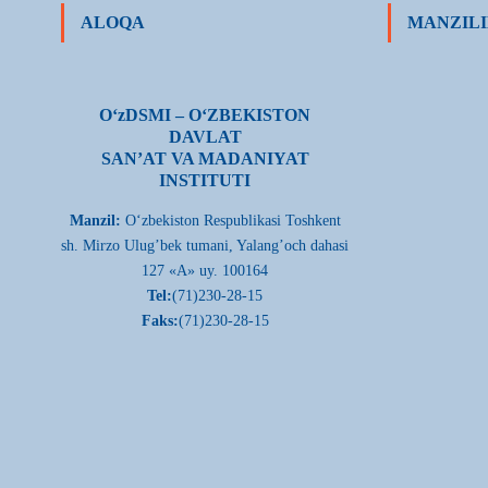
ALOQA
MANZILI
О‘zDSMI – О‘ZBEKISTON
DAVLAT
SAN’AT VA MADANIYAT
INSTITUTI
Manzil:
О‘zbekiston Respublikasi Toshkent
sh. Mirzo Ulug’bek tumani, Yalang’och dahasi
127 «A» uy. 100164
Tel:
(71)230-28-15
Faks:
(71)230-28-15