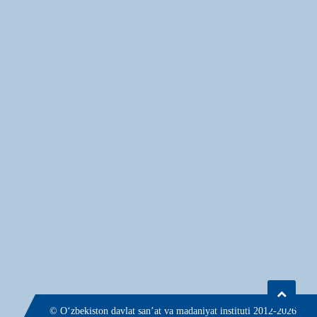
© О‘zbekiston davlat san’at va madaniyat instituti 2012-2026