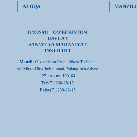
ALOQA
MANZILI
О‘zDSMI – О‘ZBEKISTON
DAVLAT
SAN’AT VA MADANIYAT
INSTITUTI
Manzil:
О‘zbekiston Respublikasi Toshkent
sh. Mirzo Ulug’bek tumani, Yalang’och dahasi
127 «A» uy. 100164
Tel:
(71)230-28-15
Faks:
(71)230-28-15