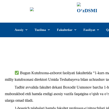
О‘z
О‘zb
insti
Skip
Asosiy
Tuzilma
Fakultetlar
Faoliyat
Q
to
content
Bugun Kutubxona-axborot faoliyati fakultetida “1-kurs ma
milliy kutubxonasi direktori Umida Teshabayeva bilan uchrashuv tash
Tadbir avvalida fakultet dekani Boxodir Usmonov barcha 1-bos
muborakbod etdi hamda endigi asosiy vazifa faqatgina o‘qish va o‘rg
ularga omad tiladi.
1-bosqich talabalari hamda fakultet professor-o‘qituvchilar