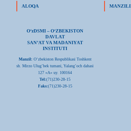
ALOQA
MANZILI
О‘zDSMI – О‘ZBEKISTON
DAVLAT
SAN’AT VA MADANIYAT
INSTITUTI
Manzil:
О‘zbekiston Respublikasi Toshkent
sh. Mirzo Ulug’bek tumani, Yalang’och dahasi
127 «A» uy. 100164
Tel:
(71)230-28-15
Faks:
(71)230-28-15