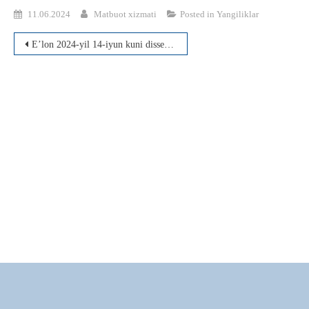
11.06.2024
Matbuot xizmati
Posted in
Yangiliklar
Post
E’lon 2024-yil 14-iyun kuni dissertatsiyasi muhokamasi
menyusi