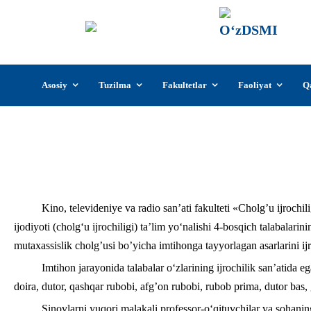
О‘z
О‘zb
insti
Skip
Asosiy
Tuzilma
Fakultetlar
Faoliyat
Q
to
content
Cholg‘u ijrochiligi ta’lim 
Kino, televideniye va radio san’ati fakulteti «Cholg’u ijrochil
ijodiyoti (cholg‘u ijrochiligi) ta’lim yo‘nalishi 4-bosqich talabalarin
mutaxassislik cholg’usi bo’yicha imtihonga tayyorlagan asarlarini ijro
Imtihon jarayonida talabalar o‘zlarining ijrochilik san’atida e
doira, dutor, qashqar rubobi, afg’on rubobi, rubob prima, dutor bas, g
Sinovlarni yuqori malakali professor-o‘qituvchilar va sohaning 