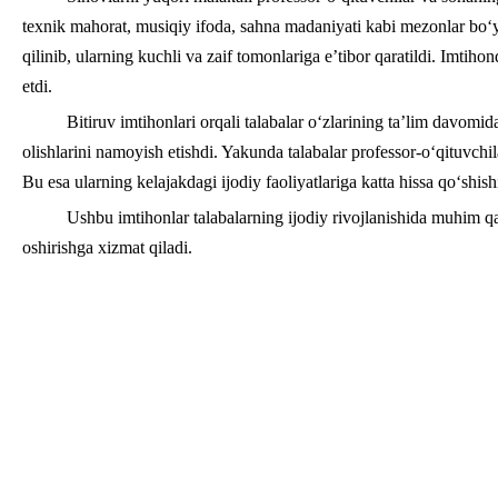
texnik mahorat, musiqiy ifoda, sahna madaniyati kabi mezonlar bo‘yic
qilinib, ularning kuchli va zaif tomonlariga e’tibor qaratildi. Imtiho
etdi.
Bitiruv imtihonlari orqali talabalar o‘zlarining ta’lim davomi
olishlarini namoyish etishdi. Yakunda talabalar professor-o‘qituvchil
Bu esa ularning kelajakdagi ijodiy faoliyatlariga katta hissa qo‘shish
Ushbu imtihonlar talabalarning ijodiy rivojlanishida muhim q
oshirishga xizmat qiladi.