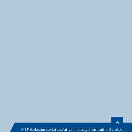
© О‘zbekiston davlat san’at va madaniyat instituti 2012-2026