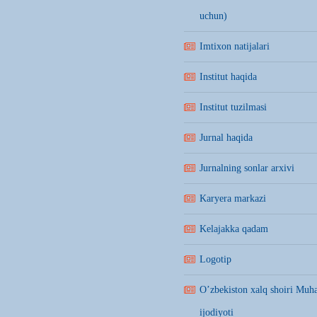
uchun)
Imtixon natijalari
Institut haqida
Institut tuzilmasi
Jurnal haqida
Jurnalning sonlar arxivi
Karyera markazi
Kelajakka qadam
Logotip
O’zbekiston xalq shoiri Mu
ijodiyoti