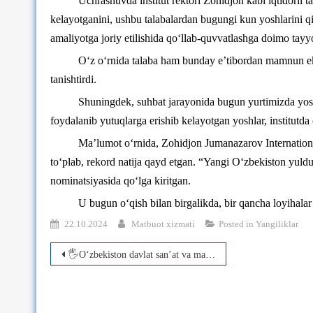
Uchrashuvda institut rektori Zohidjon kabi iqtidorli t
kelayotganini, ushbu talabalardan bugungi kun yoshlarini qi
amaliyotga joriy etilishida qo‘llab-quvvatlashga doimo tayyo
O‘z o‘rnida talaba ham bunday e’tibordan mamnun ekan
tanishtirdi.
Shuningdek, suhbat jarayonida bugun yurtimizda yosh
foydalanib yutuqlarga erishib kelayotgan yoshlar, institutda
Ma’lumot o‘rnida, Zohidjon Jumanazarov International 
toʻplab, rekord natija qayd etgan. “Yangi O‘zbekiston yuldu
nominatsiyasida qo‘lga kiritgan.
U bugun o‘qish bilan birgalikda, bir qancha loyihalar
22.10.2024
Matbuot xizmati
Posted in
Yangiliklar
Post
🖐О‘zbekiston davlat san’at va madaniyat institutida “Besh tashabbus olimpiadasi” sport musobalarining institut bosqichiga start berildi.
menyusi