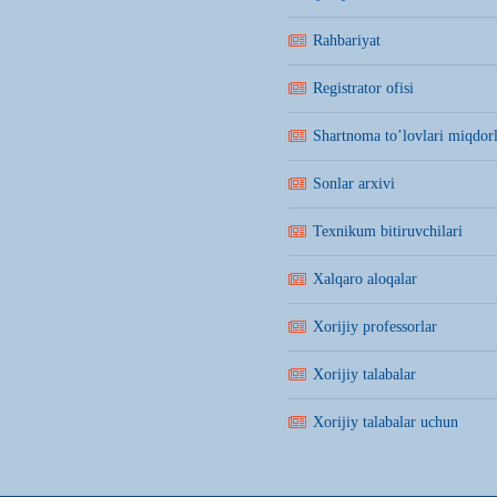
Rahbariyat
Registrator ofisi
Shartnoma to’lovlari miqdorl
Sonlar arxivi
Texnikum bitiruvchilari
Xalqaro aloqalar
Xorijiy professorlar
Xorijiy talabalar
Xorijiy talabalar uchun