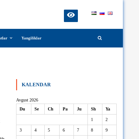
atlar
Yangiliklar
i Xalq ijodiyoti fakulteti Madaniyat
n Jumanazarov bilan uchrashdi.
KALENDAR
Avgust 2026
Du
Se
Ch
Pa
Ju
Sh
Ya
1
2
3
4
5
6
7
8
9