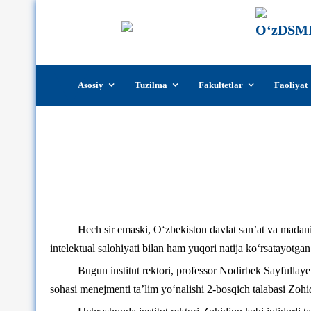
Skip
Asosiy
Tuzilma
Fakultetlar
Faoliyat
to
content
Bugun institut rektori, professor N
va san’at sohasi menejmenti t
Hech sir emaski, O‘zbekiston davlat san’at va madaniya
intelektual salohiyati bilan ham yuqori natija ko‘rsatayotgan
Bugun institut rektori, professor Nodirbek Sayfullaye
sohasi menejmenti ta’lim yo‘nalishi 2-bosqich talabasi Zoh