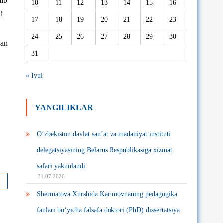
lib
10
11
12
13
14
15
16
i
17
18
19
20
21
22
23
24
25
26
27
28
29
30
lan
31
« Iyul
YANGILIKLAR
O‘zbekiston davlat san’at va madaniyat instituti
delegatsiyasining Belarus Respublikasiga xizmat
safari yakunlandi
31.07.2026
Shermatova Xurshida Karimovnaning pedagogika
fanlari bo‘yicha falsafa doktori (PhD) dissertatsiya