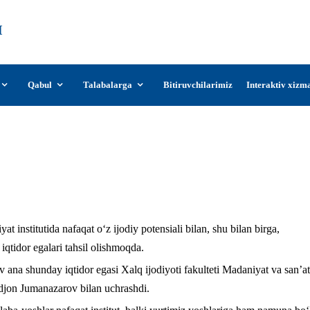
О‘zDSMI
О‘zbekiston davlat san’at va madaniyat
instituti
Qabul
Talabalarga
Bitiruvchilarimiz
Interaktiv xizm
odirbek Sayfullayev ana shunday iqtidor egas
a’lim yo‘nalishi 2-bosqich talabasi Zohidjo
t institutida nafaqat o‘z ijodiy potensiali bilan, shu bilan birga,
 iqtidor egalari tahsil olishmoqda.
v ana shunday iqtidor egasi Xalq ijodiyoti fakulteti Madaniyat va san’at
idjon Jumanazarov bilan uchrashdi.