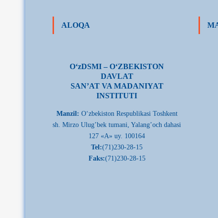
ALOQA
MA
О‘zDSMI – О‘ZBEKISTON
DAVLAT
SAN’AT VA MADANIYAT
INSTITUTI
Manzil:
О‘zbekiston Respublikasi Toshkent
sh. Mirzo Ulug’bek tumani, Yalang’och dahasi
127 «A» uy. 100164
Tel:
(71)230-28-15
Faks:
(71)230-28-15