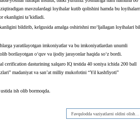
alaba-yoshlar nafaqat institut, balki yurtimiz yoshlariga ham namuna bo‘
ziqtiradigan mavzulardagi loyihalar kutib qolishini hamda bu loyihalarn
r ekanligini ta’kidladi.
ligini bildirib, kelgusida amalga oshirishni mo‘ljallagan loyihalari bi
larga yaratilayotgan imkoniyatlar va bu imkoniyatlardan unumli
 olib borilayotgan o‘quv va ijodiy jarayonlar haqida so‘z bordi.
cerification dasturining xalqaro IQ testida 40 soniya ichida 200 ball
zlari” madaniyat va san’at milliy mukofotini “Yil kashfiyoti”
 ustida ish olib bormoqda.
Favqulodda vaziyatlarni oldini olish va yong‘in xavfsizligini ta’minlash” mavzusida profilaktik davra suhbati tashkil etildi