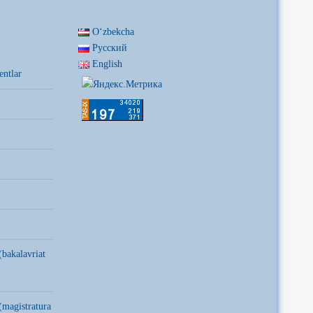
Oʻzbekcha
Русский
English
entlar
(bakalavriat
(magistratura