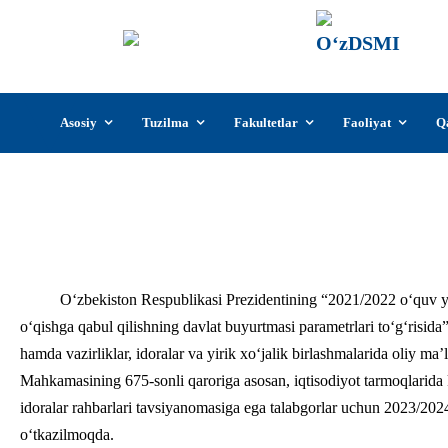
О‘z
О‘zb
insti
Skip
Asosiy
Tuzilma
Fakultetlar
Faoliyat
Q
to
content
Iqtisodiyot tarmoqlarida kamida bes
O‘zbekiston Respublikasi Prezidentining “2021/2022 o‘quv yi
o‘qishga qabul qilishning davlat buyurtmasi parametrlari to‘g‘risid
hamda vazirliklar, idoralar va yirik xo‘jalik birlashmalarida oliy ma
Mahkamasining 675-sonli qaroriga asosan, iqtisodiyot tarmoqlarida ka
idoralar rahbarlari tavsiyanomasiga ega talabgorlar uchun 2023/2024-
o‘tkazilmoqda.