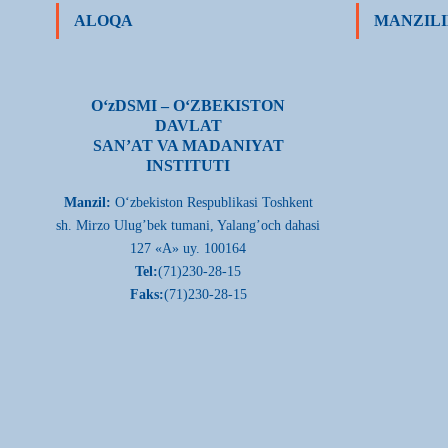
ALOQA
MANZILI
О‘zDSMI – О‘ZBEKISTON
DAVLAT
SAN’AT VA MADANIYAT
INSTITUTI
Manzil:
О‘zbekiston Respublikasi Toshkent
sh. Mirzo Ulug’bek tumani, Yalang’och dahasi
127 «A» uy. 100164
Tel:
(71)230-28-15
Faks:
(71)230-28-15