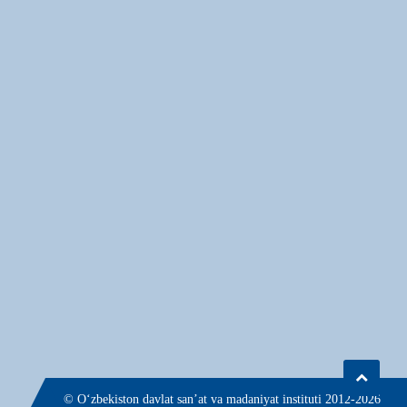
© О‘zbekiston davlat san’at va madaniyat instituti 2012-2026