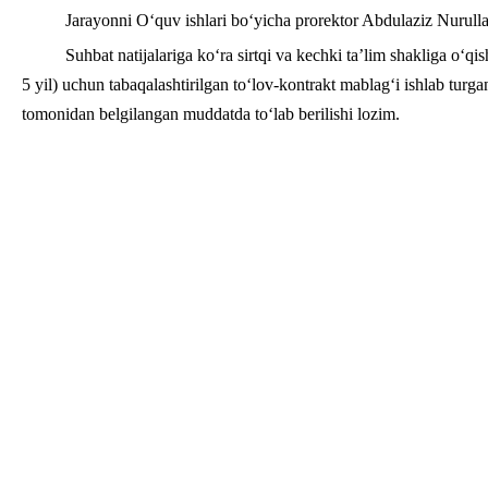
Jarayonni O‘quv ishlari bo‘yicha prorektor Abdulaziz Nurulla
Suhbat natijalariga ko‘ra sirtqi va kechki taʼlim shakliga o‘qis
5 yil) uchun tabaqalashtirilgan to‘lov-kontrakt mablag‘i ishlab turgan
tomonidan belgilangan muddatda to‘lab berilishi lozim.