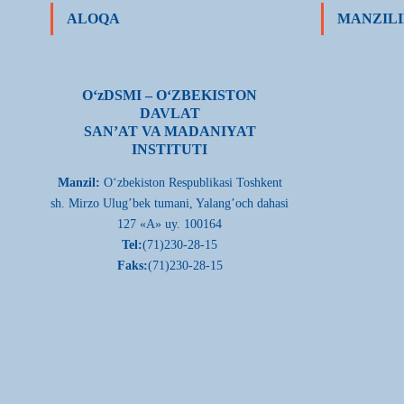
ALOQA
MANZILI
О‘zDSMI – О‘ZBEKISTON
DAVLAT
SAN’AT VA MADANIYAT
INSTITUTI
Manzil:
О‘zbekiston Respublikasi Toshkent
sh. Mirzo Ulug’bek tumani, Yalang’och dahasi
127 «A» uy. 100164
Tel:
(71)230-28-15
Faks:
(71)230-28-15