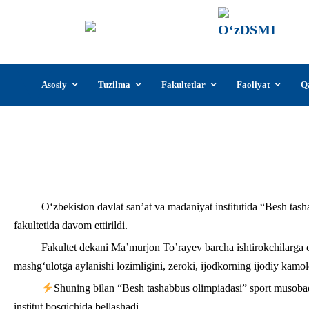
О‘z
О‘zb
insti
Skip
Asosiy
Tuzilma
Fakultetlar
Faoliyat
Q
to
content
Besh tashabbus olimpiadasi” spo
О‘zbekiston davlat san’at va madaniyat institutida “Besh tas
fakultetida davom ettirildi.
Fakultet dekani Ma’murjon To’rayev barcha ishtirokchilarga 
mashg‘ulotga aylanishi lozimligini, zeroki, ijodkorning ijodiy kamol
Shuning bilan “Besh tashabbus olimpiadasi” sport musobaqa
institut bosqichida bellashadi.