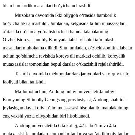
bilan hamkorlik masalalari bo‘yicha uchrashdi.
Muzokara davomida ikki oliygoh o‘rtasida hamkorlik
bo‘yicha fikr almashildi. Jumladan, kelgusida ta’lim muassasalari
o‘rtasida qo‘shma yo‘nalish ochish hamda talabalarning
O‘zbekiston va Janubiy Koreyada tahsil olishini ta’minlash
masalalari muhokama qilindi. Shu jumladan, o‘zbekistonlik talabalar
uchun qo‘shimcha ravishda koreys tili markazi ochilib, koreyalik
mutaxassislar tomonidan bepul darslar o‘tkazishili rejalashtirildi.
Tashrif davomida mehmonlar dars jarayonlari va o‘quv teatri
faoliyati bilan tanishdi.
Ma’lumot uchun, Andong milliy universiteti Janubiy
Koreyaning Shimoliy Geongsang provinsiyasi, Andong shahrida
joylashgan davlat oliy ta’lim muassasasi hisoblanib, mamlakatning
eng yaxshi yuzta oliygohidan biri hisoblanadi.
Andong universitetida 6 ta kollej, 47 ta bo‘lim va 4 ta
mutaxassislik, jumladan, gumanitar fanlar va san’at, ijtimoiy fanlar,