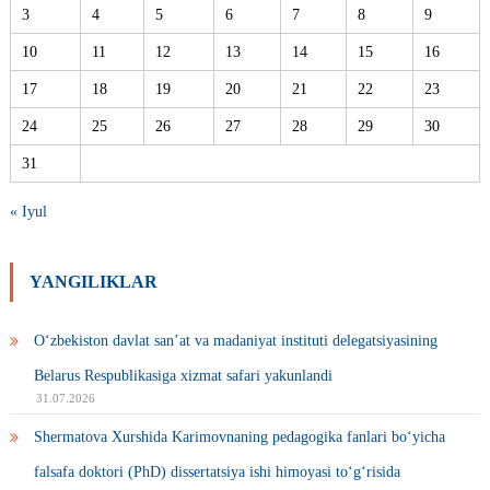
3
4
5
6
7
8
9
10
11
12
13
14
15
16
17
18
19
20
21
22
23
24
25
26
27
28
29
30
31
« Iyul
YANGILIKLAR
O‘zbekiston davlat san’at va madaniyat instituti delegatsiyasining
Belarus Respublikasiga xizmat safari yakunlandi
31.07.2026
Shermatova Xurshida Karimovnaning pedagogika fanlari bo‘yicha
falsafa doktori (PhD) dissertatsiya ishi himoyasi to‘g‘risida