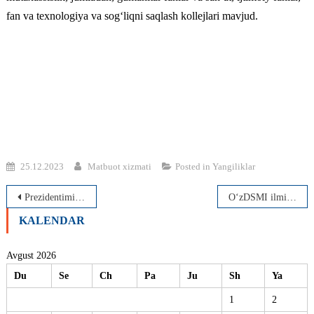
fan va texnologiya va sog‘liqni saqlash kollejlari mavjud.
25.12.2023
Matbuot xizmati
Posted in
Yangiliklar
Post
Prezidentimiz islohotlariga kamarbasta bo‘lamiz
O‘zDSMI ilmiy kengashining yillik hisobot yig‘ilishi bo‘lib o‘tdi
menyusi
KALENDAR
Avgust 2026
Du
Se
Ch
Pa
Ju
Sh
Ya
1
2