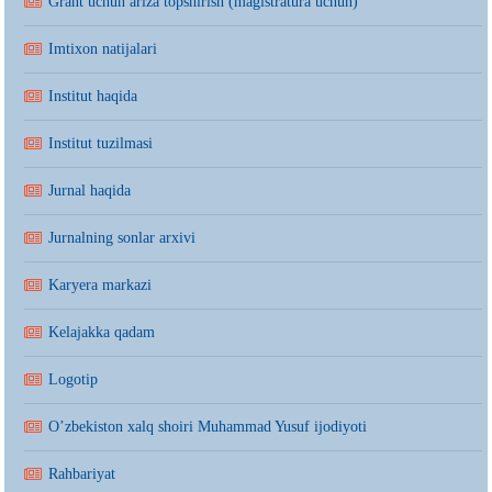
Grant uchun ariza topshirish (magistratura uchun)
Imtixon natijalari
Institut haqida
Institut tuzilmasi
Jurnal haqida
Jurnalning sonlar arxivi
Karyera markazi
Kelajakka qadam
Logotip
O’zbekiston xalq shoiri Muhammad Yusuf ijodiyoti
Rahbariyat