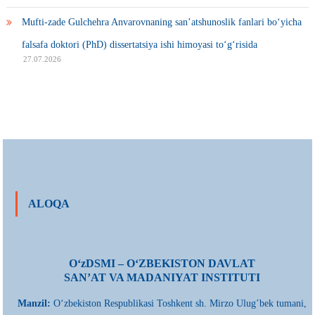
Mufti-zade Gulchehra Anvarovnaning san’atshunoslik fanlari bo‘yicha
falsafa doktori (PhD) dissertatsiya ishi himoyasi to‘g‘risida
27.07.2026
ALOQA
О‘zDSMI – О‘ZBEKISTON DAVLAT
SAN’AT VA MADANIYAT INSTITUTI
Manzil:
О‘zbekiston Respublikasi Toshkent sh. Mirzo Ulug’bek tumani,