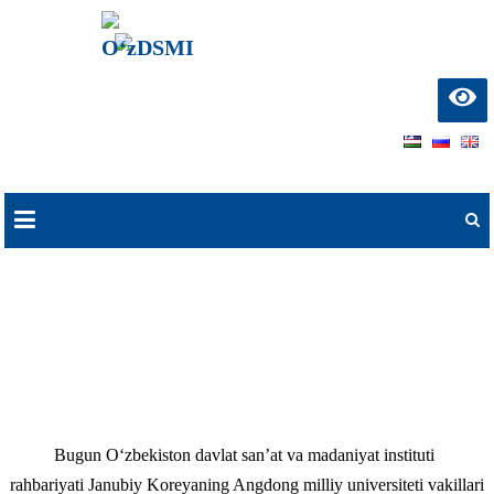
О‘zDSMI
О‘zbekiston davlat
san’at va madaniyat
instituti
Skip
to
content
Angdong milliy universiteti bilan
hamkorlik aloqalari o‘rnatildi
Bugun O‘zbekiston davlat san’at va madaniyat instituti
rahbariyati Janubiy Koreyaning Angdong milliy universiteti vakillari