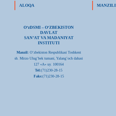
ALOQA
MANZILI
О‘zDSMI – О‘ZBEKISTON
DAVLAT
SAN’AT VA MADANIYAT
INSTITUTI
Manzil:
О‘zbekiston Respublikasi Toshkent
sh. Mirzo Ulug’bek tumani, Yalang’och dahasi
127 «A» uy. 100164
Tel:
(71)230-28-15
Faks:
(71)230-28-15