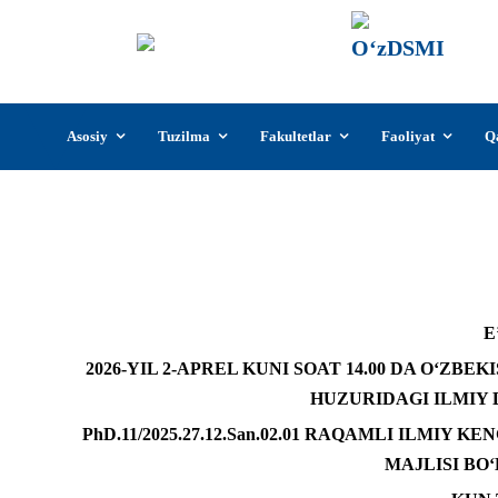
О‘z
О‘zb
insti
Skip
Asosiy
Tuzilma
Fakultetlar
Faoliyat
Q
to
content
2026-yil 2-aprel kuni so
E
202
6
-YIL
2-APREL
KUNI
SOAT 14.00 DA
O‘ZBEKI
HUZURIDAGI ILMIY
PhD.11/2025.27.12.San.02.01
RAQAMLI ILMIY KEN
MAJLISI BO‘