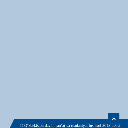
© О‘zbekiston davlat san’at va madaniyat instituti 2012-2026