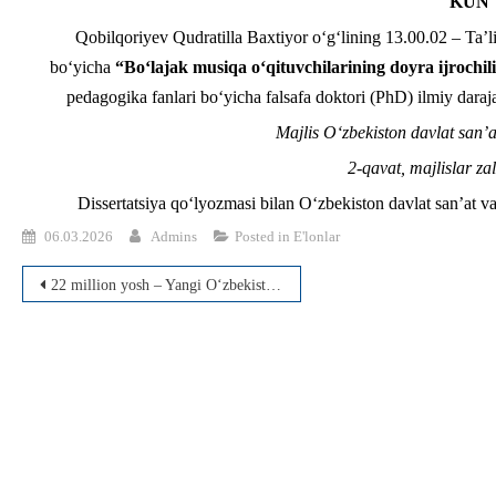
KUN 
Qobilqoriyev Qudratilla Baxtiyor o‘g‘lining 13.00.02 – Ta’lim
bo‘yicha
“Bo‘lajak musiqa o‘qituvchilarining doyra ijrochil
pedagogika fanlari bo‘yicha falsafa doktori (PhD) ilmiy daraj
Majlis O‘zbekiston davlat san’a
2-qavat, majlislar za
Dissertatsiya qo‘lyozmasi bilan O‘zbekiston davlat san’at v
06.03.2026
Admins
Posted in
E'lonlar
Post
22 million yosh – Yangi O‘zbekistonning tayanchi
menyusi