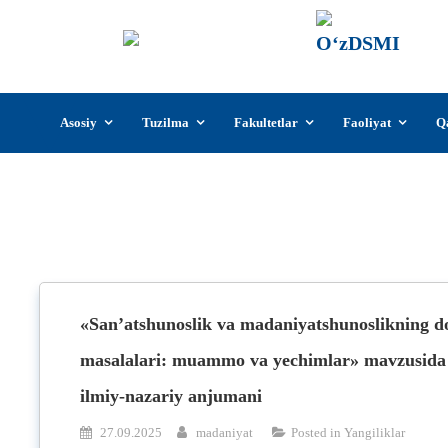
О‘z
О‘zb
insti
Skip
Asosiy
Tuzilma
Fakultetlar
Faoliyat
Q
to
content
«San’atshunoslik va madaniyatshunoslikning d
masalalari: muammo va yechimlar» mavzusida
ilmiy-nazariy anjumani
27.09.2025
madaniyat
Posted in
Yangiliklar