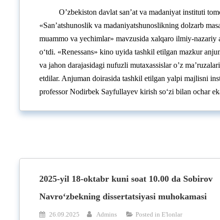
O’zbekiston davlat san’at va madaniyat instituti to
«San’atshunoslik va madaniyatshunoslikning dolzarb masal
muammo va yechimlar» mavzusida xalqaro ilmiy-nazariy 
o‘tdi. «Renessans» kino uyida tashkil etilgan mazkur anj
va jahon darajasidagi nufuzli mutaxassislar o’z ma’ruzalari 
etdilar. Anjuman doirasida tashkil etilgan yalpi majlisni inst
professor Nodirbek Sayfullayev kirish so‘zi bilan ochar e
2025-yil 18-oktabr kuni soat 10.00 da Sobirov
Navro‘zbekning dissertatsiyasi muhokamasi
26.09.2025
Admins
Posted in
E'lonlar