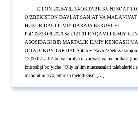
E’LON 2025-YIL 18-OKTABR KUNI SOAT 10.
O‘ZBEKISTON DAVLAT SAN’AT VA MADANIYAT 
HUZURIDAGI ILMIY DARAJA BERUVCHI
PhD.08/28.08.2020.San.121.01 RAQAMLI ILMIY K
ASOSIDAGI BIR MARTALIK ILMIY KENGASH MAJ
O‘TADI KUN TARTIBI: Sobirov Navro‘zbek Xakimjon o
13.00.02 – Ta’lim va tarbiya nazariyasi va metodikasi (mus
ixtisosligi bo‘yicha “Oliy ta’lim muassasalari talabalarida 
mahoratini rivojlantirish metodikasi” […]