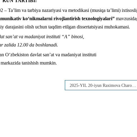
KUN TARTIBI:
2 – Ta’lim va tarbiya nazariyasi va metodikasi (musiqa ta’limi) ixtisosli
munikativ ko‘nikmalarni rivojlantirish texnologiyalari”
mavzusida
iy darajasini olish uchun taqdim etilgan dissertatsiyasi muhokamasi.
at san’at va madaniyat instituti “A” binosi,
ar zalida 1
2
.00 da boshlanadi.
an O‘zbekiston davlat san’at va madaniyat instituti
 markazida tanishish mumkin.
2025-YIL 20-iyun Raximova Charos Xamidulla qizining dissertatsiyasi muhokamasi