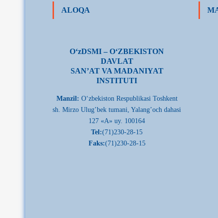
ALOQA
MA
О‘zDSMI – О‘ZBEKISTON
DAVLAT
SAN’AT VA MADANIYAT
INSTITUTI
Manzil:
О‘zbekiston Respublikasi Toshkent
sh. Mirzo Ulug’bek tumani, Yalang’och dahasi
127 «A» uy. 100164
Tel:
(71)230-28-15
Faks:
(71)230-28-15