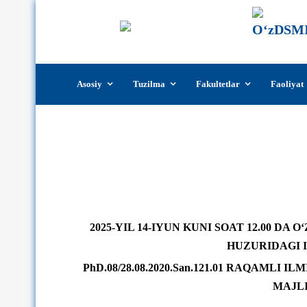
Skip
Asosiy
Tuzilma
Fakultetlar
Faoliyat
to
content
2025-yil 14-iyun kuni so
202
5
-YIL
14-IYUN
KUNI
SOAT 12.00 DA
O‘
HUZURIDAGI 
PhD.08/28.08.2020.San.121.01 RAQAMLI
MAJLI