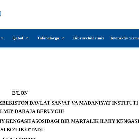
О‘zDSMI
О‘zbekiston davlat san’at va madaniyat
instituti
Qabul
Talabalarga
Bitiruvchilarimiz
Interaktiv xizm
at 12.00 da Tursunaliyeva Muxlisaxonning di
E’LON
ZBEKISTON DAVLAT SAN’AT VA MADANIYAT INSTITUTI
ILMIY DARAJA BERUVCHI
 ILMIY KENGASH ASOSIDAGI BIR MARTALIK ILMIY KENGAS
SI BO‘LIB O‘TADI