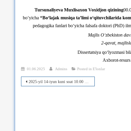
Tursunaliyeva Muxlisaxon Voxidjon qizining
00.0
bo‘yicha
“Bo‘lajak musiqa ta’limi o‘qituvchilarida kom
pedagogika fanlari bo‘yicha falsafa doktori (PhD) ilm
Majlis O‘zbekiston davl
2-qavat, majlisl
Dissertatsiya qo‘lyozmasi bil
Axborot-resurs
01.06.2025
Admins
Posted in
E'lonlar
Post
2025-yil 14-iyun kuni soat 10.00 Xudayarova Zaynabning dissertatsiyasi muhokamasi.
menyusi