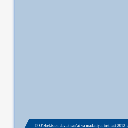
© О‘zbekiston davlat san’at va madaniyat instituti 2012-