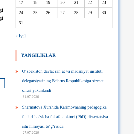
17
18
19
20
21
22
23
gi
24
25
26
27
28
29
30
gi
31
« Iyul
YANGILIKLAR
O‘zbekiston davlat san’at va madaniyat instituti
delegatsiyasining Belarus Respublikasiga xizmat
safari yakunlandi
31.07.2026
Shermatova Xurshida Karimovnaning pedagogika
fanlari bo‘yicha falsafa doktori (PhD) dissertatsiya
ishi himoyasi to‘g‘risida
27.07.2026