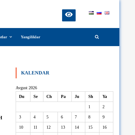
atlar
Yangiliklar
ssertatsiyasi muhokamasi.
KALENDAR
Avgust 2026
Du
Se
Ch
Pa
Ju
Sh
Ya
1
2
3
4
5
6
7
8
9
H
10
11
12
13
14
15
16