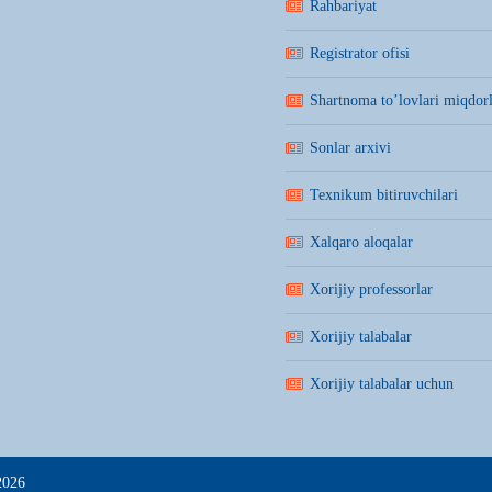
Rahbariyat
Registrator ofisi
Shartnoma to’lovlari miqdorl
Sonlar arxivi
Texnikum bitiruvchilari
Xalqaro aloqalar
Xorijiy professorlar
Xorijiy talabalar
Xorijiy talabalar uchun
2026