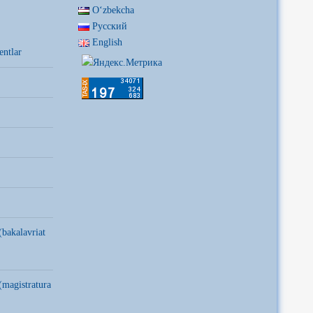
Oʻzbekcha
Русский
English
entlar
(bakalavriat
(magistratura