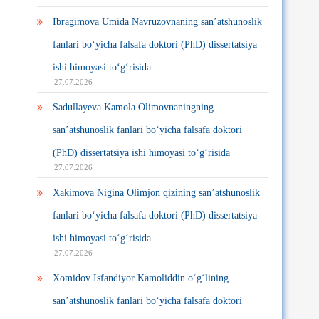
Ibragimova Umida Navruzovnaning san’atshunoslik
fanlari bo‘yicha falsafa doktori (PhD) dissertatsiya
ishi himoyasi to‘g‘risida
27.07.2026
Sadullayeva Kamola Olimovnaningning
san’atshunoslik fanlari bo‘yicha falsafa doktori
(PhD) dissertatsiya ishi himoyasi to‘g‘risida
27.07.2026
Xakimova Nigina Olimjon qizining san’atshunoslik
fanlari bo‘yicha falsafa doktori (PhD) dissertatsiya
ishi himoyasi to‘g‘risida
27.07.2026
Xomidov Isfandiyor Kamoliddin o‘g‘lining
san’atshunoslik fanlari bo‘yicha falsafa doktori