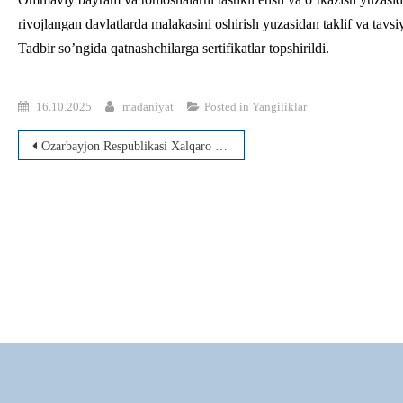
rivojlangan davlatlarda malakasini oshirish yuzasidan taklif va tavsiy
Tadbir so’ngida qatnashchilarga sertifikatlar topshirildi.
16.10.2025
madaniyat
Posted in
Yangiliklar
Post
Ozarbayjon Respublikasi Xalqaro Mug’om Markazida tajriba almashish, malaka oshirish va qo‘shma konsert tashkillashtirildi
menyusi