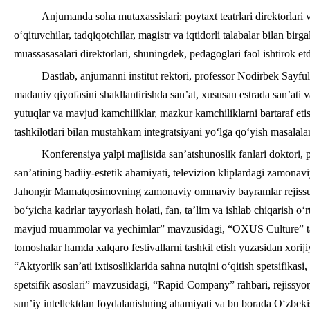
Anjumanda soha mutaxassislari: poytaxt teatrlari direktorlari va
o‘qituvchilar, tadqiqotchilar, magistr va iqtidorli talabalar bilan bi
muassasasalari direktorlari, shuningdek, pedagoglari faol ishtirok etd
Dastlab, anjumanni institut rektori, professor Nodirbek Sayfu
madaniy qiyofasini shakllantirishda san’at, xususan estrada san’at
yutuqlar va mavjud kamchiliklar, mazkur kamchiliklarni bartaraf eti
tashkilotlari bilan mustahkam integratsiyani yo‘lga qo‘yish masalalar
Konferensiya yalpi majlisida san’atshunoslik fanlari doktor
san’atining badiiy-estetik ahamiyati, televizion kliplardagi zamonav
Jahongir Mamatqosimovning zamonaviy ommaviy bayramlar rejissuras
bo‘yicha kadrlar tayyorlash holati, fan, ta’lim va ishlab chiqarish o
mavjud muammolar va yechimlar” mavzusidagi, “OXUS Culture” ta
tomoshalar hamda xalqaro festivallarni tashkil etish yuzasidan xori
“Aktyorlik san’ati ixtisosliklarida sahna nutqini o‘qitish spetsifikas
spetsifik asoslari” mavzusidagi, “Rapid Company” rahbari, rejiss
sun’iy intellektdan foydalanishning ahamiyati va bu borada O‘zbekis