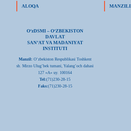
ALOQA
MANZILI
О‘zDSMI – О‘ZBEKISTON
DAVLAT
SAN’AT VA MADANIYAT
INSTITUTI
Manzil:
О‘zbekiston Respublikasi Toshkent
sh. Mirzo Ulug’bek tumani, Yalang’och dahasi
127 «A» uy. 100164
Tel:
(71)230-28-15
Faks:
(71)230-28-15