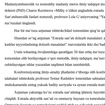
Madaniyatshunoslik va nomoddiy madaniy meros ilmiy tadqiqot institu
doktori (PhD) Charos Raximova «Milliy o‘zlikni anglashda estrada 
San‘atshunoslik fanlari nomzodi, professor Lola Gʻaniyevaning “Yan
ma’ruzalari tinglandi.
Har bir ma’ruza anjuman ishtirokchilari tomonidan qizg‘in qa
Shundan so‘ng anjuman “Estrada san’ati dolzarb masalalari: a
kadrlar tayyorlashning dolzarb masalalari” mavzularida ikki sho‘bada
Unda sohaning rivojlanishiga qaratilgan 50 dan ortiq ma’ruza
tomonidan olib borilayotgan o‘quv-metodik, ilmiy-tadqiqot, ma’nav
oshirilayotgan ishlar yuzasidan taqdimot bilan tanishtirildi.
Konferensiyaning ilmiy-amaliy jihatlarini e’tiborga olib konfre
talabalari ishtirokida professor Temur Rashidov tomonidan sahnalash
muhokamasida uning yuksak badiiy saviyada va aynan estrada teatri s
Anjuman yakuniga ko‘ra: estrada san’atining ijtimoiy hayotimizd
chiqildi. Estrada aktyorlik san’ati va ommaviy bayram va tomoshalar r
Ommaviy bayram va tomoshalarni tashkil etish va o‘tkazish yuzasidan 