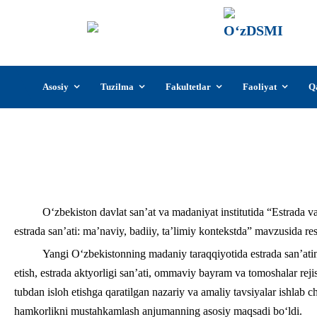
О‘z
О‘zb
insti
Skip
Asosiy
Tuzilma
Fakultetlar
Faoliyat
Q
to
content
“Yangi davr estrada san’ati: ma’naviy,
O‘zbekiston davlat san’at va madaniyat institutida “Estrada
estrada san’ati: ma’naviy, badiiy, ta’limiy kontekstda” mavzusida re
Yangi O‘zbekistonning madaniy taraqqiyotida estrada san’atini
etish, estrada aktyorligi san’ati, ommaviy bayram va tomoshalar reji
tubdan isloh etishga qaratilgan nazariy va amaliy tavsiyalar ishlab chi
hamkorlikni mustahkamlash anjumanning asosiy maqsadi bo‘ldi.