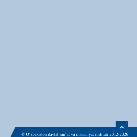
© О‘zbekiston davlat san’at va madaniyat instituti 2012-2026