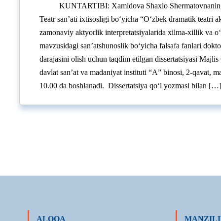
KUNTARTIBI: Xamidova Shaxlo Shermatovnaning
Teatr san’ati ixtisosligi bo‘yicha “O‘zbek dramatik teatri ak
zamonaviy aktyorlik interpretatsiyalarida xilma-xillik va o
mavzusidagi san’atshunoslik bo‘yicha falsafa fanlari dokto
darajasini olish uchun taqdim etilgan dissertatsiyasi Majli
davlat san’at va madaniyat instituti “A” binosi, 2-qavat, maj
10.00 da boshlanadi. Dissertatsiya qo‘l yozmasi bilan […
ALOQA
MANZILI