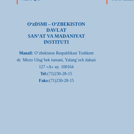
О‘zDSMI – О‘ZBEKISTON
DAVLAT
SAN’AT VA MADANIYAT
INSTITUTI
Manzil:
О‘zbekiston Respublikasi Toshkent
sh. Mirzo Ulug’bek tumani, Yalang’och dahasi
127 «A» uy. 100164
Tel:
(71)230-28-15
Faks:
(71)230-28-15