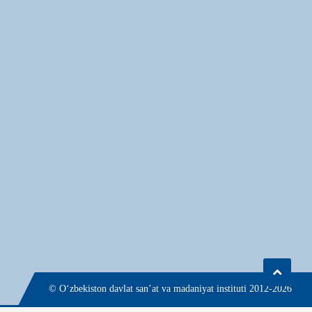
© О‘zbekiston davlat san’at va madaniyat instituti 2012-2026