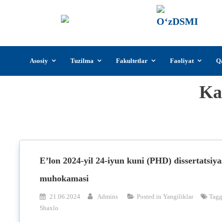
О‘z
О‘zb
insti
Skip
Asosiy
Tuzilma
Fakultetlar
Faoliyat
Q
to
content
Kal
E’lon 2024-yil 24-iyun kuni (PHD) dissertatsiya
muhokamasi
21.06.2024
Admins
Posted in
Yangiliklar
Tag
Shaxlo