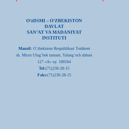
О‘zDSMI – О‘ZBEKISTON
DAVLAT
SAN’AT VA MADANIYAT
INSTITUTI
Manzil:
О‘zbekiston Respublikasi Toshkent
sh. Mirzo Ulug’bek tumani, Yalang’och dahasi
127 «A» uy. 100164
Tel:
(71)230-28-15
Faks:
(71)230-28-15