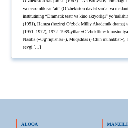
Oʻzbekiston xalq artisti (1967). “A.Ostrovskiy nomidagi T
va rassomlik san’ati” (O’zbekiston davlat san’at va madaniy
institutining “Dramatik teatr va kino aktyorligi” yo‘nalis
(1951), Hamza (hozirgi O‘zbek Milliy Akademik drama) tea
(1951–1972), 1972–1989-yillar «Oʻzbekfilm» kinostudiyas
Nasiba («Ogʻriqtishlar»), Muqaddas («Chin muhabbat»), S
sevgi […]
ALOQA
MANZILI