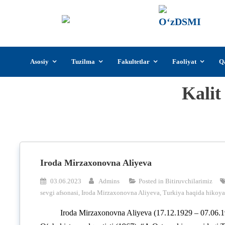
О‘z
О‘zb
insti
Skip
Asosiy
Tuzilma
Fakultetlar
Faoliyat
Q
to
content
Kalit
Iroda Mirzaxonovna Aliyeva
03.06.2023
Admins
Posted in
Bitiruvchilarimiz
sevgi afsonasi
,
Iroda Mirzaxonovna Aliyeva
,
Turkiya haqida hikoya
Iroda Mirzaxonovna Aliyeva (17.12.1929 – 07.0