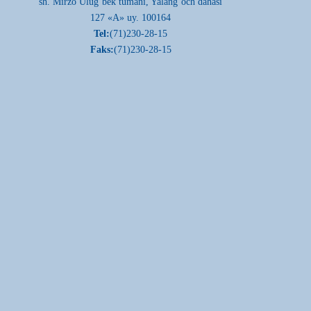
sh. Mirzo Ulug’bek tumani, Yalang’och dahasi
127 «A» uy. 100164
Tel:
(71)230-28-15
Faks:
(71)230-28-15