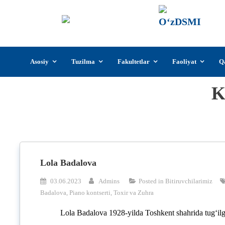
О‘z
О‘zb
insti
Skip
Asosiy
Tuzilma
Fakultetlar
Faoliyat
Q
to
content
K
Lola Badalova
03.06.2023
Admins
Posted in
Bitiruvchilarimiz
Badalova
,
Piano kontserti
,
Toxir va Zuhra
Lola Badalova 1928-yilda Toshkent shahrida tug‘ilg