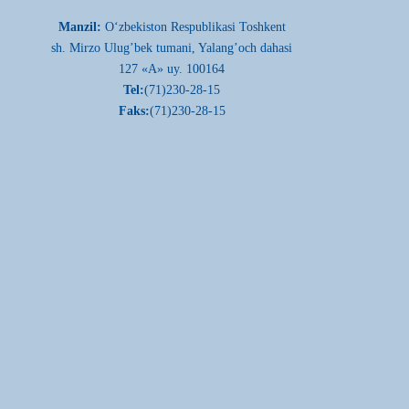
Manzil:
О‘zbekiston Respublikasi Toshkent
sh. Mirzo Ulug’bek tumani, Yalang’och dahasi
127 «A» uy. 100164
Tel:
(71)230-28-15
Faks:
(71)230-28-15