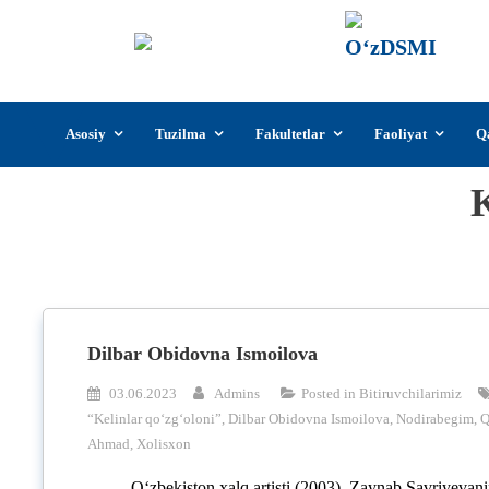
О‘z
О‘zb
insti
Skip
Asosiy
Tuzilma
Fakultetlar
Faoliyat
Q
to
content
K
Dilbar Obidovna Ismoilova
03.06.2023
Admins
Posted in
Bitiruvchilarimiz
“Kelinlar qoʻzgʻoloni”
,
Dilbar Obidovna Ismoilova
,
Nodirabegim
,
Q
Ahmad
,
Xolisxon
Oʻzbekiston xalq artisti (2003). Zaynab Savriyevani