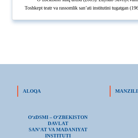
Toshkept teatr va rassomlik sanʼati institutini tugatgan (19
ALOQA
MANZILI
О‘zDSMI – О‘ZBEKISTON
DAVLAT
SAN’AT VA MADANIYAT
INSTITUTI