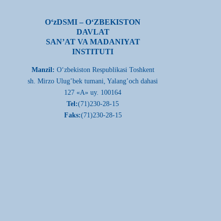
О‘zDSMI – О‘ZBEKISTON
DAVLAT
SAN’AT VA MADANIYAT
INSTITUTI
Manzil:
О‘zbekiston Respublikasi Toshkent
sh. Mirzo Ulug’bek tumani, Yalang’och dahasi
127 «A» uy. 100164
Tel:
(71)230-28-15
Faks:
(71)230-28-15