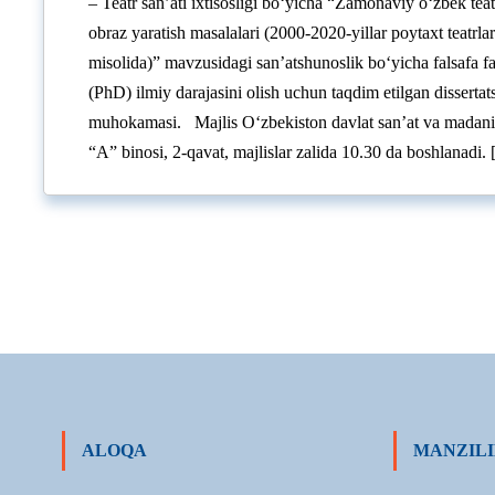
– Teatr san’ati ixtisosligi bo‘yicha “Zamonaviy o‘zbek tea
obraz yaratish masalalari (2000-2020-yillar poytaxt teatrlar
misolida)” mavzusidagi san’atshunoslik bo‘yicha falsafa fa
(PhD) ilmiy darajasini olish uchun taqdim etilgan dissertats
muhokamasi. Majlis O‘zbekiston davlat san’at va madaniya
“A” binosi, 2-qavat, majlislar zalida 10.30 da boshlanadi.
ALOQA
MANZILI