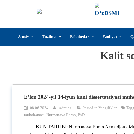
О‘z
О‘zb
insti
Skip
Asosiy
Tuzilma
Fakultetlar
Faoliyat
Q
to
content
Kalit s
E’lon 2024-yil 14-iyun kuni dissertatsiyasi mu
08.06.2024
Admins
Posted in
Yangiliklar
Tag
muhokamasi
,
Nurmanova Barno
,
PhD
KUN TARTIBI: Nurmanova Barno Axmadjon qizin