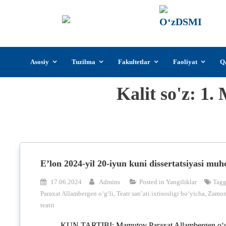
О‘z
О‘zb
insti
Skip
Asosiy
Tuzilma
Fakultetlar
Faoliyat
Q
to
content
Kalit so'z:
1. 
E’lon 2024-yil 20-iyun kuni dissertatsiyasi mu
17.06.2024
Admins
Posted in
Yangiliklar
Tag
Paraxat Allambergen o‘g‘li
,
Teatr san’ati ixtisosligi bo‘yicha
,
Zamon
teatri
KUN TARTIBI: Mamutov Paraxat Allambergen o‘g