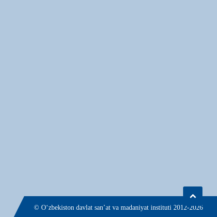
© О‘zbekiston davlat san’at va madaniyat instituti 2012-2026