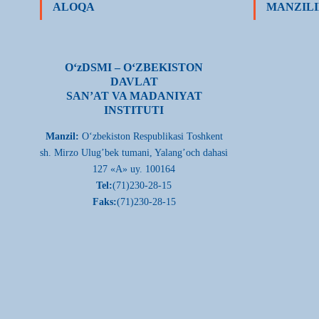
ALOQA
MANZILI
О‘zDSMI – О‘ZBEKISTON
DAVLAT
SAN’AT VA MADANIYAT
INSTITUTI
Manzil:
О‘zbekiston Respublikasi Toshkent
sh. Mirzo Ulug’bek tumani, Yalang’och dahasi
127 «A» uy. 100164
Tel:
(71)230-28-15
Faks:
(71)230-28-15