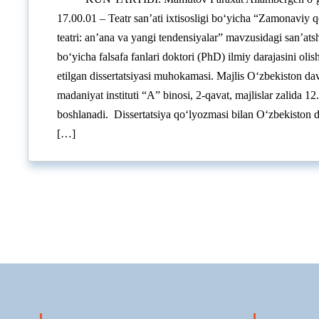
17.00.01 – Teatr san’ati ixtisosligi bo‘yicha “Zamonaviy 
teatri: an’ana va yangi tendensiyalar” mavzusidagi san’ats
bo‘yicha falsafa fanlari doktori (PhD) ilmiy darajasini oli
etilgan dissertatsiyasi muhokamasi. Majlis O‘zbekiston dav
madaniyat instituti “A” binosi, 2-qavat, majlislar zalida 12
boshlanadi. Dissertatsiya qo‘lyozmasi bilan O‘zbekiston d
[…]