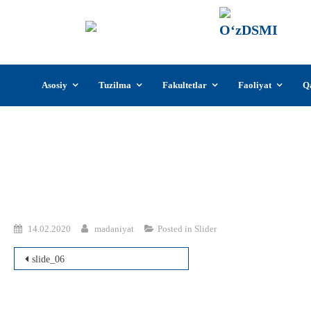
О‘z
О‘zb
insti
Skip
Asosiy
Tuzilma
Fakultetlar
Faoliyat
Q
to
content
14.02.2020
madaniyat
Posted in
Slider
Post
slide_06
menyusi