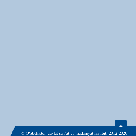
© О‘zbekiston davlat san’at va madaniyat instituti 2012-2026