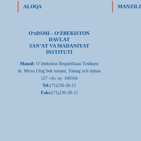
ALOQA
MANZILI
О‘zDSMI – О‘ZBEKISTON
DAVLAT
SAN’AT VA MADANIYAT
INSTITUTI
Manzil:
О‘zbekiston Respublikasi Toshkent
sh. Mirzo Ulug’bek tumani, Yalang’och dahasi
127 «A» uy. 100164
Tel:
(71)230-28-15
Faks:
(71)230-28-15