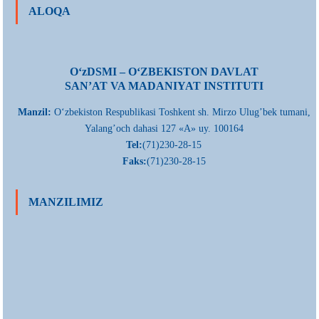
ALOQA
О‘zDSMI – О‘ZBEKISTON DAVLAT
SAN’AT VA MADANIYAT INSTITUTI
Manzil:
О‘zbekiston Respublikasi Toshkent sh. Mirzo Ulug’bek tumani,
Yalang’och dahasi 127 «A» uy. 100164
Tel:
(71)230-28-15
Faks:
(71)230-28-15
MANZILIMIZ