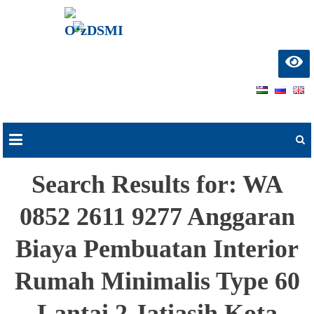
О‘zDSMI
О‘zbekiston davlat
san’at va madaniyat
instituti
Skip
to
content
Search Results for:
WA
0852 2611 9277 Anggaran
Biaya Pembuatan Interior
Rumah Minimalis Type 60
Lantai 2 Jatiasih Kota