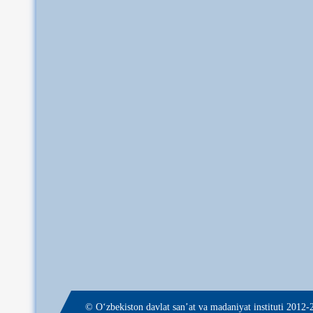
© О‘zbekiston davlat san’at va madaniyat instituti 2012-