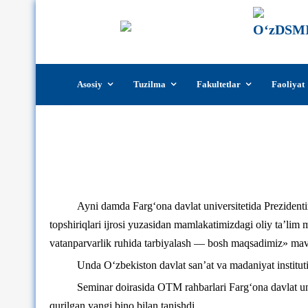
Skip
Asosiy
Tuzilma
Fakultetlar
Faoliyat
to
content
O‘zDSMI rektori v.b.
Ayni damda Farg‘ona davlat universitetida Prezident
topshiriqlari ijrosi yuzasidan mamlakatimizdagi oliy ta’lim m
vatanparvarlik ruhida tarbiyalash — bosh maqsadimiz» mav
Unda O‘zbekiston davlat san’at va madaniyat institut
Seminar doirasida OTM rahbarlari Farg‘ona davlat uni
qurilgan yangi bino bilan tanishdi.