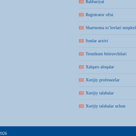
Rahbariyat
Registrator ofisi
Shartnoma to’lovlari miqdorl
Sonlar arxivi
Texnikum bitiruvchilari
Xalqaro aloqalar
Xorijiy professorlar
Xorijiy talabalar
Xorijiy talabalar uchun
2026