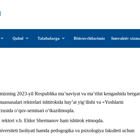
О‘zDSMI
О‘zbekiston davlat san’at va madaniyat
instituti
Qabul
Talabalarga
Bitiruvchilarimiz
Interaktiv xizm
 OTM rahbarlari ishtirokidagi o‘quv-semin
imizning 2023-yil Respublika maʼnaviyat va maʼrifat kengashida berga
uassasalari rektorlari ishtirokida hayʼat yigʻilishi va «Yoshlarni
zusida o‘quv-seminari o‘tkazilmoqda.
i rektori v.b. Eldor Shermanov ham ishtirok etmoqda.
versiteti faoliyati hamda pedogogika va psixologiya fakulteti uchun