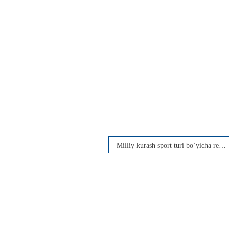
Milliy kurash sport turi bo‘yicha rektor kubogi o‘tkazildi