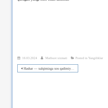
16.03.2024
Matbuot xizmati
Posted in
Yangiliklar
Post
Hashar — xalqimizga xos qadimiy udum
menyusi