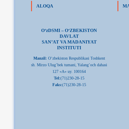
ALOQA
MA
О‘zDSMI – О‘ZBEKISTON
DAVLAT
SAN’AT VA MADANIYAT
INSTITUTI
Manzil:
О‘zbekiston Respublikasi Toshkent
sh. Mirzo Ulug’bek tumani, Yalang’och dahasi
127 «A» uy. 100164
Tel:
(71)230-28-15
Faks:
(71)230-28-15