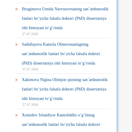
Ibragimova Umida Navruzovnaning san’atshunoslik
fanlari bo‘yicha falsafa doktori (PhD) dissertatsiya
ishi himoyasi to‘g‘risida
27.07.2026
Sadullayeva Kamola Olimovnaningning
san’atshunoslik fanlari bo‘yicha falsafa doktori
(PhD) dissertatsiya ishi himoyasi to‘g‘risida
27.07.2026
Xakimova Nigina Olimjon qizining san’atshunoslik
fanlari bo‘yicha falsafa doktori (PhD) dissertatsiya
ishi himoyasi to‘g‘risida
27.07.2026
Xomidov Isfandiyor Kamoliddin o‘g‘lining
san’atshunoslik fanlari bo‘yicha falsafa doktori