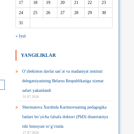
17
18
19
20
21
22
23
24
25
26
27
28
29
30
31
« Iyul
YANGILIKLAR
O‘zbekiston davlat san’at va madaniyat instituti
delegatsiyasining Belarus Respublikasiga xizmat
safari yakunlandi
31.07.2026
Shermatova Xurshida Karimovnaning pedagogika
fanlari bo‘yicha falsafa doktori (PhD) dissertatsiya
ishi himoyasi to‘g‘risida
27.07.2026