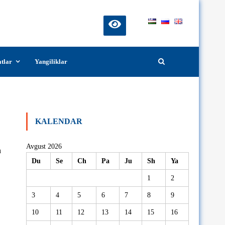
atlar
Yangiliklar
arda ishtirok etmoqda
KALENDAR
Avgust 2026
n
Du
Se
Ch
Pa
Ju
Sh
Ya
1
2
3
4
5
6
7
8
9
10
11
12
13
14
15
16