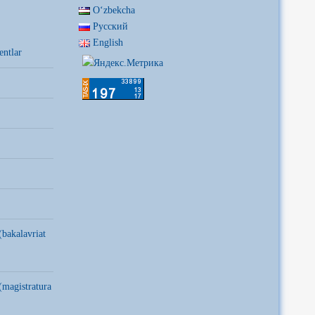
Oʻzbekcha
Русский
English
entlar
(bakalavriat
(magistratura