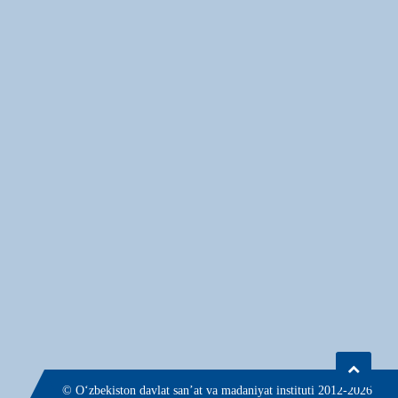
© О‘zbekiston davlat san’at va madaniyat instituti 2012-2026