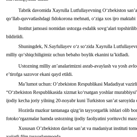
Tabrik davomida Xayrulla Lutfullayevning O‘zbekiston san’at 
qo‘llab-quvvatlashdagi fidokorona mehnati, o‘ziga xos ijro maktabi va
Institut jamoasi nomidan ustozga esdalik sovg‘alari topshirili
bildirildi.
Shuningdek, N.Sayfullayev o‘z so‘zida Xayrulla Lutfullayevnin
milliy qo‘shiqchiligimiz uchun bebaho boylik ekanini ta’kidladi.
Ustozning milliy an’analarimizni asrab-avaylash va yosh avlo
e’tirofga sazovor ekani qayd etildi.
Ma’lumot uchun: O’zbekiston Respublikasi Madadiyat vazirlig
“O‘zbekiston Respublikasida xizmat ko‘rsatgan yoshlar murabbiysi”,
ijodiy kecha joriy yilning 20-noyabr kuni Turkiston san’at saroyida o‘
Hozirda mazkur tantanaga qizg‘in tayyorgarlik ishlari olib bo
fotoko‘rgazmalar hamda ustozning ijodiy faoliyatini yorituvchi max
Xususan O’zbekiston davlat san’at va madaniyat instituti tom
xujjatli film tayyorlanmoqda.