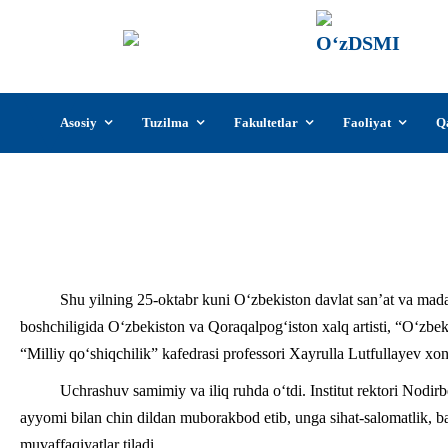
О‘z
О‘zb
insti
Skip
Asosiy
Tuzilma
Fakultetlar
Faoliyat
Q
to
content
O‘zbekiston va Qoraqa
Shu yilning 25-oktabr kuni O‘zbekiston davlat san’at va madan
boshchiligida O‘zbekiston va Qoraqalpog‘iston xalq artisti, “O‘zbe
“Milliy qo‘shiqchilik” kafedrasi professori Xayrulla Lutfullayev xo
Uchrashuv samimiy va iliq ruhda o‘tdi. Institut rektori Nodir
ayyomi bilan chin dildan muborakbod etib, unga sihat-salomatlik, ba
muvaffaqiyatlar tiladi.