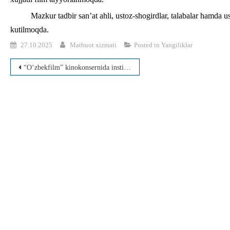
Mazkur tadbir san’at ahli, ustoz-shogirdlar, talabalar hamda 
kutilmoqda.
27.10.2025
Matbuot xizmati
Posted in
Yangiliklar
Post
“O‘zbekfilm” kinokonsernida institutning ikkita kafedrasi filiallarrining tantanali ochilishi bo‘lib o‘tdi
menyusi