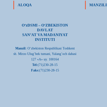
ALOQA
MANZILI
О‘zDSMI – О‘ZBEKISTON
DAVLAT
SAN’AT VA MADANIYAT
INSTITUTI
Manzil:
О‘zbekiston Respublikasi Toshkent
sh. Mirzo Ulug’bek tumani, Yalang’och dahasi
127 «A» uy. 100164
Tel:
(71)230-28-15
Faks:
(71)230-28-15