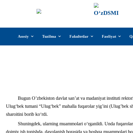
О‘z
О‘zb
insti
Skip
Asosiy
Tuzilma
Fakultetlar
Faoliyat
Q
to
content
Nodirbek Sayfullayev Toshken shahar 
shaharchasi)da o’ziga bir
Bugun O’zbekiston davlat san’at va madaniyat instituti rekt
Ulug‘bek tumani “Ulug‘bek” mahalla fuqarolar yig’ini (Ulug’bek sha
sharoitini borib ko‘rdi.
Shuningdek, ularning muammolari o‘rganildi. Unda fuqarolarn
doimiy ish topishda, davolanish borasida va boshqa muammolari borli