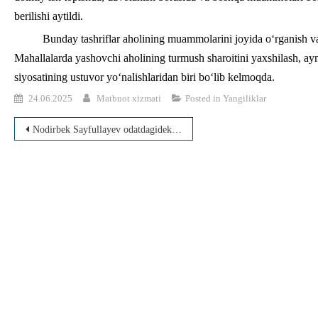
berilishi aytildi.
Bunday tashriflar aholining muammolarini joyida o‘rganish va u
Mahallalarda yashovchi aholining turmush sharoitini yaxshilash, ay
siyosatining ustuvor yo‘nalishlaridan biri bo‘lib kelmoqda.
24.06.2025
Matbuot xizmati
Posted in
Yangiliklar
Post
Nodirbek Sayfullayev odatdagidek, institutning 1 va 2-Talabalar turar joyida bo’lib, talabalarga yaratilgan sharoitlarni yana bir bor kо‘zdan kechirdi.
menyusi