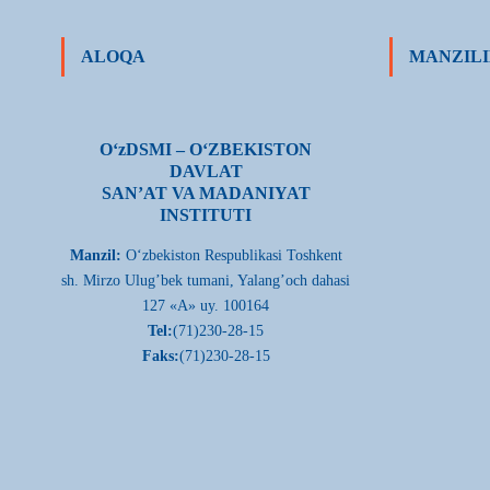
ALOQA
MANZILI
О‘zDSMI – О‘ZBEKISTON
DAVLAT
SAN’AT VA MADANIYAT
INSTITUTI
Manzil:
О‘zbekiston Respublikasi Toshkent
sh. Mirzo Ulug’bek tumani, Yalang’och dahasi
127 «A» uy. 100164
Tel:
(71)230-28-15
Faks:
(71)230-28-15