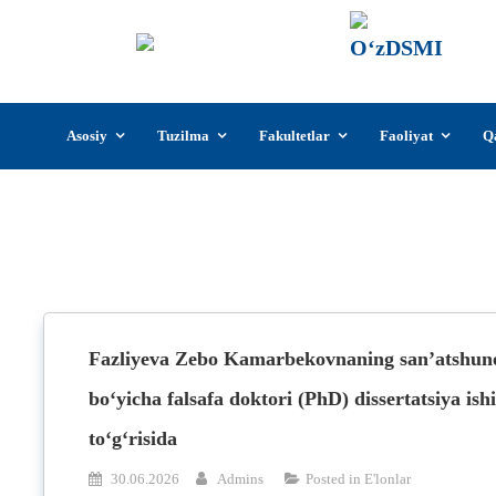
О‘z
О‘zb
insti
Skip
Asosiy
Tuzilma
Fakultetlar
Faoliyat
Q
to
content
Fazliyeva Zebo Kamarbekovnaning san’atshunos
bo‘yicha falsafa doktori (PhD) dissertatsiya ish
to‘g‘risida
30.06.2026
Admins
Posted in
E'lonlar