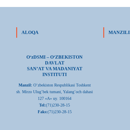
ALOQA
MANZILI
О‘zDSMI – О‘ZBEKISTON
DAVLAT
SAN’AT VA MADANIYAT
INSTITUTI
Manzil:
О‘zbekiston Respublikasi Toshkent
sh. Mirzo Ulug’bek tumani, Yalang’och dahasi
127 «A» uy. 100164
Tel:
(71)230-28-15
Faks:
(71)230-28-15