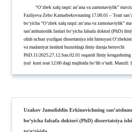
“O‘zbek xalq raqsi: an’ana va zamonaviylik” mavzu
Fazliyeva Zebo Kamarbekovnaning 17.00.01 – Teatr san’ati
bo‘yicha “O‘zbek xalq raqsi: an’ana va zamonaviylik” ma
san’atshunoslik fanlari bo‘yicha falsafa doktori (PhD) ilmi
olish uchun yozilgan dissertatsiya ishi himoyasi O‘zbekisto
va madaniyat instituti huzuridagi ilmiy daraja beruvchi
PhD.11/2025.27.12.San.02.01 raqamli Ilmiy kengashning 
iyul kuni soat 12:00 dagi majlisida bo‘lib o‘tadi. Manzil:
Uzakov Jamoliddin Erkinovichning san’atshunos
bo‘yicha falsafa doktori (PhD) dissertatsiya ish
to‘g‘risida