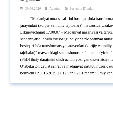
30.06.2026
Admins
Posted in
E'lonlar
“Madaniyat muassasalarini boshqarishda transforma
jarayonlari (xorijiy va milliy tajribalar)” mavzusida Uzak
Erkinovichning 17.00.07 – Madaniyat nazariyasi va tarixi.
Madaniyatshunoslik ixtisosligi bo‘yicha “Madaniyat muass
boshqarishda transformatsiya jarayonlari (xorijiy va milliy
tajribalar)” mavzusidagi san’atshunoslik fanlari bo‘yicha fa
(PhD) ilmiy darajasini olish uchun yozilgan dissertatsiya i
O‘zbekiston davlat san’at va madaniyat instituti huzuridagi
beruvchi PhD.11/2025.27.12.San.02.01 raqamli Ilmiy ke