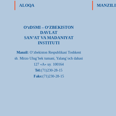
ALOQA
MANZILI
О‘zDSMI – О‘ZBEKISTON
DAVLAT
SAN’AT VA MADANIYAT
INSTITUTI
Manzil:
О‘zbekiston Respublikasi Toshkent
sh. Mirzo Ulug’bek tumani, Yalang’och dahasi
127 «A» uy. 100164
Tel:
(71)230-28-15
Faks:
(71)230-28-15