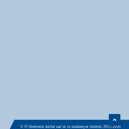
© О‘zbekiston davlat san’at va madaniyat instituti 2012-2026