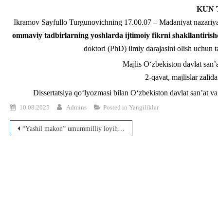
KUN 
Ikramov Sayfullo Turgunovichning 17.00.07 – Madaniyat nazariyasi
ommaviy tadbirlarning yoshlarda ijtimoiy fikrni shakllantirish
doktori (PhD) ilmiy darajasini olish uchun 
Majlis O‘zbekiston davlat san’a
2-qavat, majlislar zalid
Dissertatsiya qo‘lyozmasi bilan O‘zbekiston davlat san’at v
10.08.2025
Admins
Posted in
Yangiliklar
Post
“Yashil makon” umummilliy loyihasi doirasida oliy ta’lim muassasalarida “Ziyolilar bog‘”lari tashkil etildi
menyusi