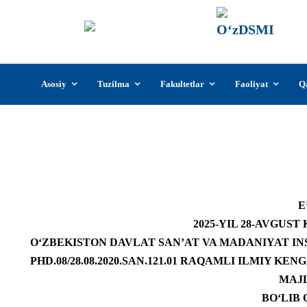
О‘z
О‘zb
insti
Skip
Asosiy
Tuzilma
Fakultetlar
Faoliyat
Q
to
content
2025-yil 28-av
E
2025-YIL 28-AVGUST 
O‘ZBEKISTON DAVLAT SAN’AT VA MADANIYAT IN
PHD.08/28.08.2020.SAN.121.01 RAQAMLI ILMIY K
MAJL
BO‘LIB 