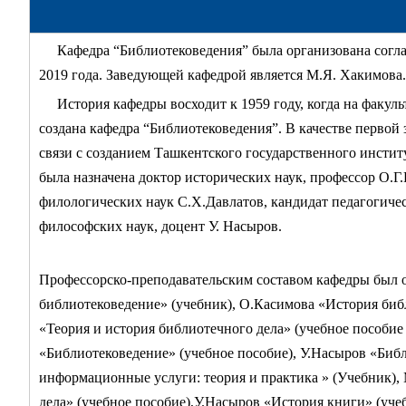
Кафедра “Библиотековедения” была организована соглас
2019 года. Заведующей кафедрой является М.Я. Хакимова.
История кафедры восходит к 1959 году, когда на факу
создана кафедра “Библиотековедения”. В качестве первой 
связи с созданием Ташкентского государственного инстит
была назначена доктор исторических наук, профессор О.Г.
филологических наук С.X.Давлатов, кандидат педагогичес
философских наук, доцент У. Насыров.
Профессорско-преподавательским составом кафедры был 
библиотековедение» (учебник), О.Касимова «История библ
«Теория и история библиотечного дела» (учебное пособие
«Библиотековедение» (учебное пособие), У.Насыров «Биб
информационные услуги: теория и практика » (Учебник),
дела» (учебное пособие),У.Насыров «История книги» (уч