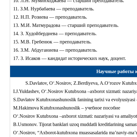
10. Л.Н. Муминходжаева — старший преподаватель.
11. З.М. Нурбабаева — преподаватель.
12. Н.П. Розиева — преподаватель.
13. М.И. Матмурадова — старший преподаватель.
14. З. Худойбердиева — преподаватель.
15. М.В. Гребенюк — преподаватель.
16. З.М. Абдуганиева — преподаватель.
17. З. Исаков — кандидат исторических наук, доцент.
Научные работы ка
S.Davlatov, О‘.Nosirov, Z.Berdiyeva, A.О‘rozov Kutub
I.J.Yuldashev, О‘.Nosirov Kutubxona –axborot xizmati: nazari
S.Davlatov Kutubxonashunoslik fanining tarixi va evolyusiyas
M.Hakimova Kutubxonashunoslik – учебное пособие
О‘.Nosirov Kutubxona –axborot xizmati: nazariyasi va amaliy
B.Usmonov. Tijorat banklari uzoq muddatli kreditlarining samara
О‘.Nosirov, “Axborot-kutubxona muassasalarida ma’naviy-ma’rif