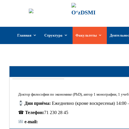
ГИИКУз
Государстве
Узбекистан
Перейти
Главная
Структура
Факультеты
Деятельно
к
содержимому
Библи
Доктор философии по экономике (PhD), автор 1 монографии, 1 учеб
Дни приёма:
Ежедневно (кроме воскресенья) 14:00 
☎
Телефон:
71 230 28 45
e-mail: