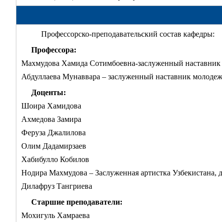
Профессорско-преподавательский состав кафедры:
Профессора:
Махмудова Хамида Сотимбоевна-заслуженный наставник 
Абдуллаева Мунаввара – заслуженный наставник молодеж
Доценты:
Шоира Хамидова
Ахмедова Замира
Феруза Джалилова
Олим Дадамирзаев
Хабибулло Кобилов
Нодира Махмудова – Заслуженная артистка Узбекистана, 
Дилафруз Тангриева
Старшие преподаватели:
Мохигуль Хамраева