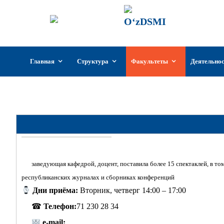
ГИИКУз
Государстве
Узбекистан
Перейти
Главная
Структура
Факультеты
Деятельно
к
содержимому
Кафедра «
заведующая кафедрой, доцент, поставила более 15 спектаклей, в то
республиканских журналах и сборниках конференций
Дни приёма:
Вторник, четверг 14:00 – 17:00
☎
Телефон:
71 230 28 34
e-mail: