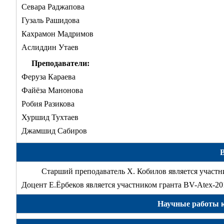
Севара Раджапова
Гузаль Рашидова
Кахрамон Мадримов
Аслиддин Утаев
Преподаватели:
Феруза Караева
Файёза Манонова
Робия Разикова
Хуршид Тухтаев
Джамшид Сабиров
Старший преподаватель Х. Кобилов является участн
Доцент Е.Ёрбеков является участником гранта BV-Atex-20
Научные работы ка