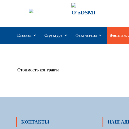
ГИИКУз
Государстве
Узбекистан
Перейти
Главная
Структура
Факультеты
Деятельно
к
содержимому
Стоимость контракта
КОНТАКТЫ
НАШ АД