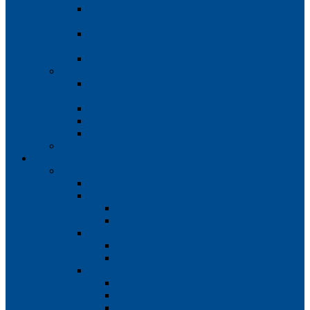
Кафедра «Режиссуры кино, телевидения и
радио»
Кафедра «Звукорежиссуры и операторского
мастерства»
Кафедра «Искусствоведения»
Библиотечно-информационная деятельность
Кафедра «Библиотечно-информационной
деятельности»
Кафедра «Информационных технологий»
Кафедра «Узбекской и мировой филологии»
Кафедра «Общественно-гуманитарных наук»
Отдел магистратуры
Деятельность
Научная деятельность
Учёный совет
Докторантура
Докторантура
Приём в докторантуру
Газета «Ижодий парвоз»
О газете
Архив номеров
Журнал «Вестник ГИИКУз»
О журнале
Требования к статьям
Архив номеров