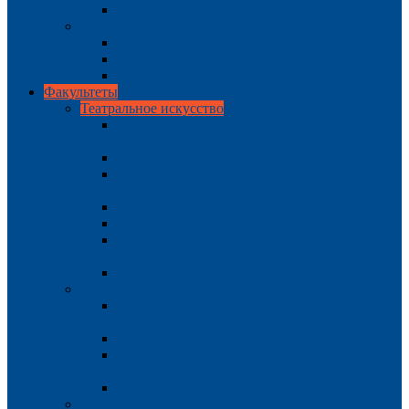
Учебный театр
Информационно-ресурсный центр
Об информационно-ресурсном центре
Новые поступления
Электронная библиотека
Факультеты
Театральное искусство
Кафедра “Искусство драматического театра
и кино”
Кафедра «Искусства музыкального театра»
Кафедра «Искусства эстрады и массовых
представлений»
Кафедра «Искусства театра кукол»
Кафедра «Сценической речи»
Кафедра «Сценического движения и
физической культуры»
Кафедра «Вокала»
Народное творчество
Кафедра “Менеджмента культуры и
искусства”
Кафедра «Народного пения»
Кафедра «Инструментального
исполнительства»
Кафедра «Фольклора и этнографии»
Искусство кино, телевидения и радио