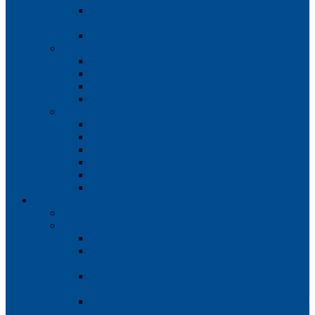
Эл. журнал «КУЛЬТУРА И ИСКУССТВО
УЗБЕКИСТАНА»
Материалы конференций
Международная деятельность
Международное сотрудничество
Зарубежные преподаватели
Зарубежные студенты
Для зарубежных студентов
Финансовая деятельность
Стоимость контракта
Смета
Штатное расписание
Автотранспортные средства
Тендеры
Служебные командировки
Приём
Информация! Объявления!
Бакалавриат
Квота приема и перечень экзаменов
Требования к профессиональному
(творческому) экзамену
Расписание профессиональных (творческих)
экзаменов
Результаты профессионального (творческого)
экзамена