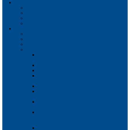
Главная
Об институте
Галерея
Адрес и контакты
Нормативно-правовые документы
Структура
Структура института
Руководство
Устав института
Отделы
Отдел управления системой «Комплаенс-
контроль» по борьбе с коррупцией.
Регистратор офис
Отдел контроля качества образования
Центр цифровых образовательных
технологий
Отдел международных связей
Отдел по работе с молодежью, духовности и
просвещения
Отдел научных исследований, инноваций и
подготовки научно-педагогических кадров
Отдел организации научно-
исследовательской деятельности одарённых
студентов
Редакционно-издательский отдел