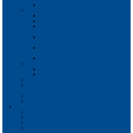
Результаты тестовых экзаменов
Вторая специальность
Вторая специальность
Квота приема и список экзаменов
График профессиональных (творческих)
экзаменов
Требования к профессиональному
(творческому) экзамену (Заочный)
Результаты профессионального (творческого)
экзамена (Заочный)
Результаты тестов (Заочный)
Магистратура
Квота приема (магистратуры)
Результаты приёма
Перевод и восстановление на учёбу
Перевод на обучение из зарубежных и
негосударственных ВОУ
Прямая трансляция экзаменов
Иностранным абитуриентам
Студентам
Уважаемые студенты!
Условия для студентов
Расписание занятий
Выпускные квалификационные (творческие)