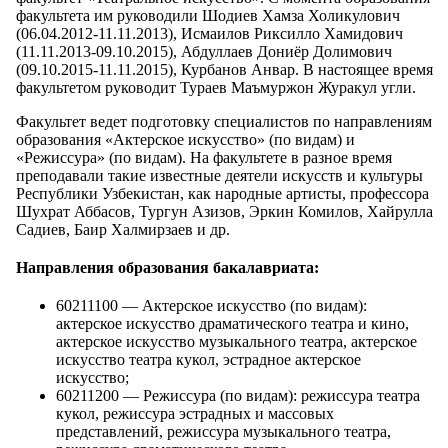
факультета им руководили Шодиев Хамза Холикулович
(06.04.2012-11.11.2013), Исмаилов Риксилло Хамидович
(11.11.2013-09.10.2015), Абдуллаев Дониёр Долимович
(09.10.2015-11.11.2015), Курбанов Анвар. В настоящее время
факультетом руководит Тураев Маъмуржон Журакул угли.
Факультет ведет подготовку специалистов по направлениям
образования «Актерское искусство» (по видам) и
«Режиссура» (по видам). На факультете в разное время
преподавали такие известные деятели искусств и культуры
Республики Узбекистан, как народные артисты, профессора
Шухрат Аббасов, Тургун Азизов, Эркин Комилов, Хайрулла
Садиев, Баир Халмирзаев и др.
Направления образования бакалавриата:
60211100 — Актерское искусство (по видам):
актерское искусство драматического театра и кино,
актерское искусство музыкального театра, актерское
искусство театра кукол, эстрадное актерское
искусство;
60211200 — Режиссура (по видам): режиссура театра
кукол, режиссура эстрадных и массовых
представлений, режиссура музыкального театра,