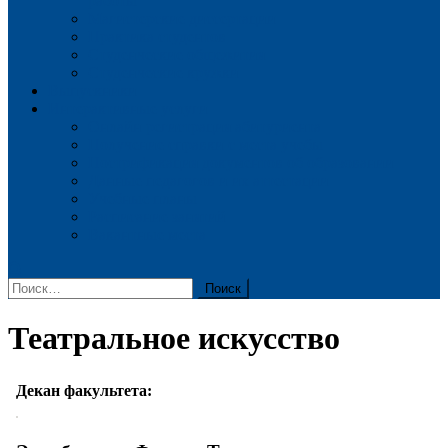
работы
Магистерские диссертации
Практика студентов
Студенческие общежития
Студенческие кружки
Выпускники
Интерактивные услуги
Онлайн регистрация абитуриента
Получение справки с места учебы
Нострификация документов об образовании
Данные педагогов и их аттестации
Учебные планы
Расписание занятий
Вакантные места
Найти:
Театральное искусство
Декан факультета: