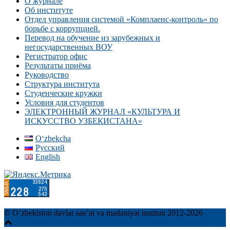
О журнале
Об институте
Отдел управления системой «Комплаенс-контроль» по
борьбе с коррупцией.
Перевод на обучение из зарубежных и
негосударственных ВОУ
Регистратор офис
Результаты приёма
Руководство
Структура института
Студенческие кружки
Условия для студентов
ЭЛЕКТРОННЫЙ ЖУРНАЛ «КУЛЬТУРА И
ИСКУССТВО УЗБЕКИСТАНА»
Oʻzbekcha
Русский
English
© О‘zbekiston davlat san’at va madaniyat instituti 2012-2026