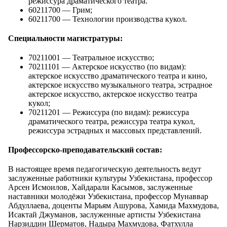
режиссура драматического театра.
60211700 — Грим;
60211700 — Технологии производства кукол.
Специальности магистратуры:
70211001 — Театральное искусство;
70211101 — Актерское искусство (по видам):
актерское искусство драматического театра и кино,
актерское искусство музыкального театра, эстрадное
актерское искусство, актерское искусство театра
кукол;
70211201 — Режиссура (по видам): режиссура
драматического театра, режиссура театра кукол,
режиссура эстрадных и массовых представлений.
Профессорско-преподавательский состав:
В настоящее время педагогическую деятельность ведут
заслуженные работники культуры Узбекистана, профессор
Арсен Исмоилов, Хайдарали Касымов, заслуженные
наставники молодёжи Узбекистана, профессор Мунаввар
Абдуллаева, доценты Марьям Ашурова, Хамида Махмудова,
Исактай Джуманов, заслуженные артисты Узбекистана
Нарзиддин Шерматов, Надыра Махмудова, Фатхулла