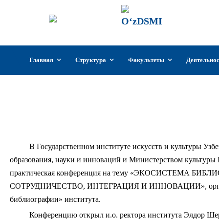
ГИИКУз
Государстве
Узбекистан
Перейти
Главная
Структура
Факультеты
Деятельно
к
содержимому
В институте прошла 
В Государственном институте искусств и культуры Узб
образования, науки и инноваций и Министерством культуры 
практическая конференция на тему «ЭКОСИСТЕМА Б
СОТРУДНИЧЕСТВО, ИНТЕГРАЦИЯ И ИННОВАЦИИ», организ
библиографии» института.
Конференцию открыл и.о. ректора института Элдор Шер