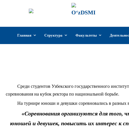
ГИИКУз
Государстве
Узбекистан
Перейти
Главная
Структура
Факультеты
Деятельно
к
содержимому
Состоялс
Среди студентов Узбекского государственного институт
соревнования на кубок ректора по национальной борьбе.
На турнире юноши и девушки соревновались в разных в
«Соревнования организуются для того, ч
юношей и девушек, повысить их интерес к с