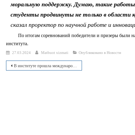
моральную поддержку. Думаю, такие работ
студенты продвинуты не только в области ку
сказал проректор по научной работе и иннова
По итогам соревнований победители и призеры были 
института.
27.03.2024
Matbuot xizmati
Опубликовано в
Новости
Навигация
В институте прошла международная конференция по библиотечной сфере
по
записям