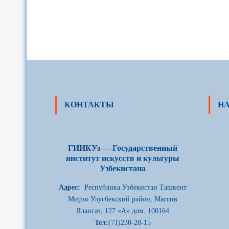
КОНТАКТЫ
Н
ГИИКУз — Государственный
институт искусств и культуры
Узбекистана
Адрес:
Республика Узбекистан Ташкент
Мирзо Улугбекский район, Массив
Ялангач, 127 «А» дом. 100164
Тел:
(71)230-28-15