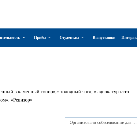
Уз
арственный институт искусств и культуры
истана
ятельность
Приём
Студентам
Выпускники
Интерак
Раджабов Руслан
нный в каменный топор»,» холодный час», » адвокатура-это
ом», «Ревизор».
Организовано собеседование для претендентов на должность независимого исследователя в ГИКУз