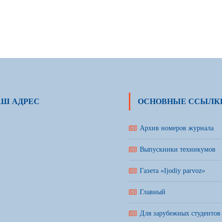
АШ АДРЕС
ОСНОВНЫЕ ССЫЛК
Архив номеров журнала
Выпускники техникумов
Газета «Ijodiy parvoz»
Главный
Для зарубежных студентов