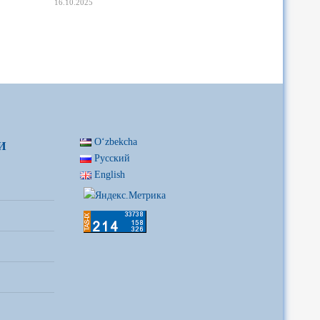
16.10.2025
Oʻzbekcha
И
Русский
English