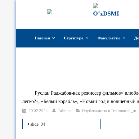
ГИИК
Госуд
Узбек
Перейти
Главная
Структура
Факультеты
Де
к
содержимому
Руслан Раджабов-как режиссер фильмов» влюбле
легко?», «Белый корабль», «Новый год и волшебный д
20.02.2024
Admins
Опубликовано в
Testimonial_ru
Навигация
slide_04
по