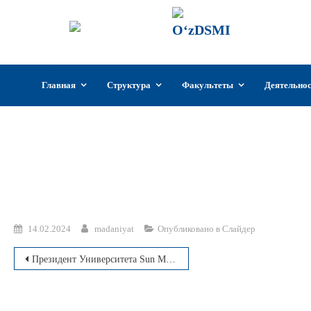
ГИИКУз
Государстве
Узбекистан
Перейти
Главная
Структура
Факультеты
Деятельно
к
содержимому
14.02.2024
madaniyat
Опубликовано в
Слайдер
Навигация
Президент Университета Sun Moon и глава бизнес-совета ICT/SW посетили ГИИКУз
по