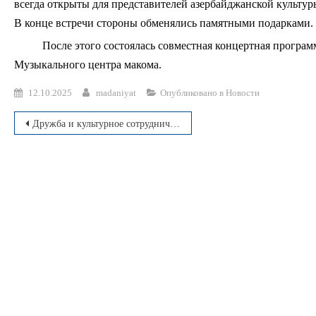
всегда открыты для представителей азербайджанской культур
В конце встречи стороны обменялись памятными подарками.
После этого состоялась совместная концертная програм
Музыкального центра макома.
12.10.2025
madaniyat
Опубликовано в
Новости
Навигация
Дружба и культурное сотрудничество между Узбекистаном и Азербайджаном
по
записям