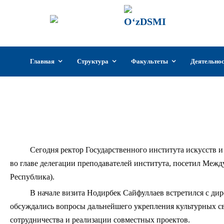
ГИИКУз
Государстве
Узбекистан
Перейти
Главная
Структура
Факультеты
Деятельно
к
содержимому
Нодирбек Сайф
Сегодня ректор Государственного института искусств 
во главе делегации преподавателей института, посетил Меж
Республика).
В начале визита Нодирбек Сайфуллаев встретился с ди
обсуждались вопросы дальнейшего укрепления культурных св
сотрудничества и реализации совместных проектов.