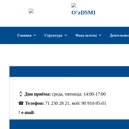
ГИИКУз
Государстве
Узбекистан
Перейти
Главная
Структура
Факультеты
Деятельно
к
содержимому
Кафедра 
Дни приёма:
среда, пятница: 14:00-17:00
☎
Телефон:
71 230 28 21, моб: 90 910-95-01
?
e-mail: