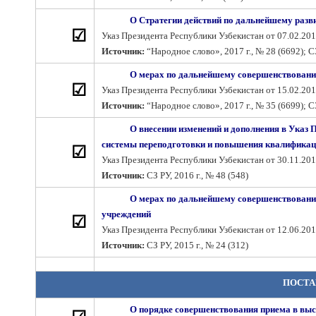
О Стратегии действий по дальнейшему разв
☑
Указ Президента Республики Узбекистан от 07.02.201
Источник:
“Народное слово», 2017 г., № 28 (6692); СЗ
О мерах по дальнейшему совершенствованию
☑
Указ Президента Республики Узбекистан от 15.02.201
Источник:
“Народное слово», 2017 г., № 35 (6699); СЗ
О внесении изменений и дополнения в Указ
системы переподготовки и повышения квалификац
☑
Указ Президента Республики Узбекистан от 30.11.201
Источник:
СЗ РУ, 2016 г., № 48 (548)
О мерах по дальнейшему совершенствовани
учреждений
☑
Указ Президента Республики Узбекистан от 12.06.201
Источник:
СЗ РУ, 2015 г., № 24 (312)
ПОСТА
О порядке совершенствования приема в вы