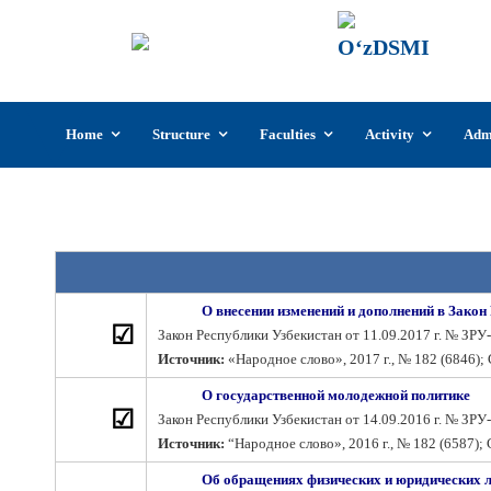
UzSI
The U
Cultu
Skip
Home
Structure
Faculties
Activity
Adm
to
content
О внесении изменений и дополнений в Зако
☑
Закон Республики Узбекистан от 11.09.2017 г. № ЗРУ-
Источник:
«Народное слово», 2017 г., № 182 (6846); С
О государственной молодежной политике
☑
Закон Республики Узбекистан от 14.09.2016 г. № ЗРУ-
Источник:
“Народное слово», 2016 г., № 182 (6587); С
Об обращениях физических и юридических 