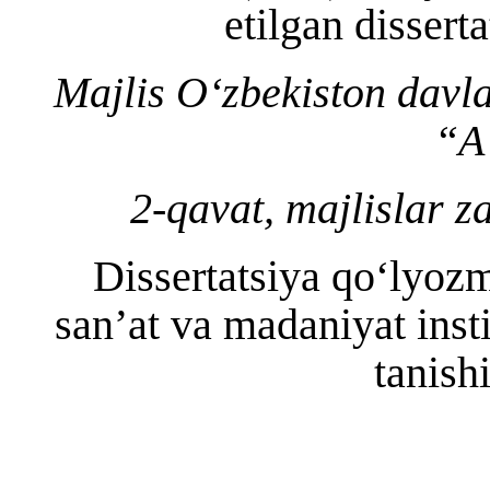
etilgan disser
Majlis O‘zbekiston davla
“A”
2-qavat, majlislar z
Dissertatsiya qo‘lyozm
san’at va madaniyat inst
tanish