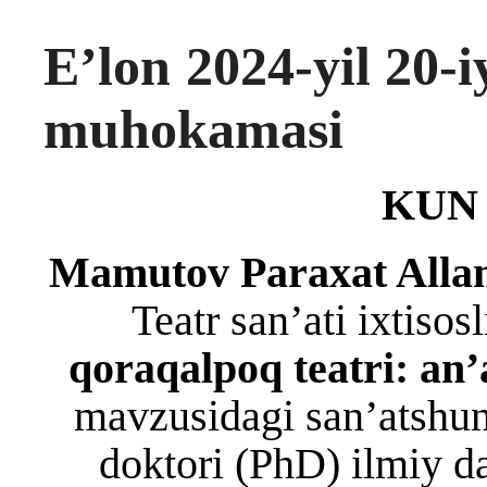
E’lon 2024-yil 20-i
muhokamasi
KUN 
Mamutov Paraxat Allam
Teatr san’ati ixtisos
qoraqalpoq teatri: an’
mavzusidagi san’atshuno
doktori (PhD) ilmiy d