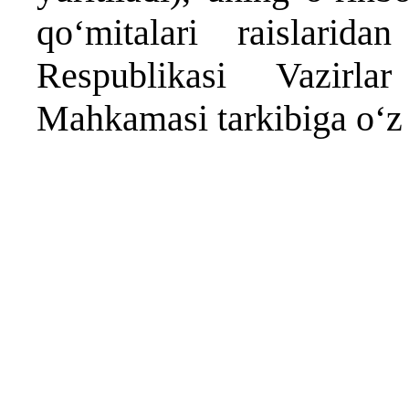
qo‘mitalari raislaridan
Respublikasi Vazirla
Mahkamasi tarkibiga o‘z 