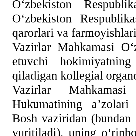
O‘zbekiston Respublik
O‘zbekiston Respublikas
qarorlari va farmoyishlari
Vazirlar Mahkamasi O‘z
etuvchi hokimiyatning
qiladigan kollegial organd
Vazirlar Mahkamasi 
Hukumatining a’zolari
Bosh vaziridan (bundan
yuritiladi), uning o‘rinb