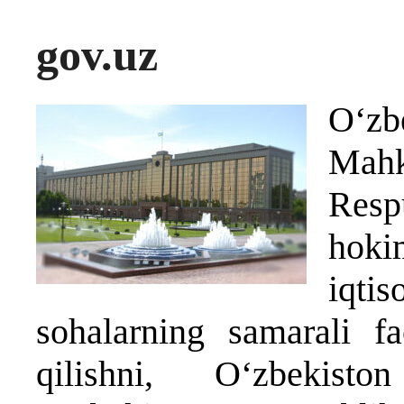
gov.uz
O‘zb
Mah
Resp
hoki
iqti
sohalarning samarali fao
qilishni, O‘zbekisto