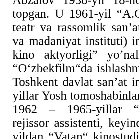
topgan. U 1961-yil “A.
teatr va rassomlik san’a
va madaniyat instituti) i
kino aktyorligi” yo’na
“Oʻzbekfilm“da ishlashn
Toshkent davlat sanʼat i
yillar Yosh tomoshabinlar
1962 – 1965-yillar “O
rejissor assistenti, keyi
yildan “Vatan“ kinostudi