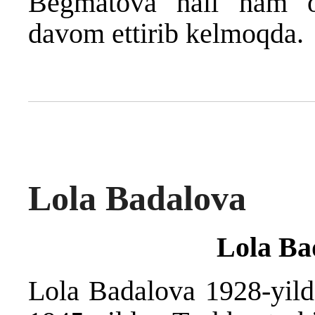
Begmatova hali ham o‘z
davom ettirib kelmoqda.
Lola Badalova
Lola Ba
Lola Badalova 1928-yilda