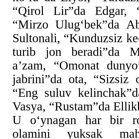
“Qirol Lir”da Edgar,
“Mirzo Ulug‘bek”da А
Sultonali, “Kunduzsiz kec
turib jon beradi”da M
aʼzam, “Omonat dunyo”
jabrini”da ota, “Sizsiz
“Eng suluv kelinchak”d
Vasya, “Rustam”da Ellikb
U o‘ynagan har bir rol
olamini yuksak mah