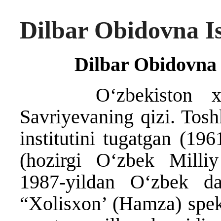
Dilbar Obidovna I
Dilbar Obidovna 
Oʻzbekiston xalq 
Savriyevaning qizi. Tosh
institutini tugatgan (19
(hozirgi O‘zbek Milli
1987-yildan Oʻzbek dav
“Xolisxon’ (Hamza) spek