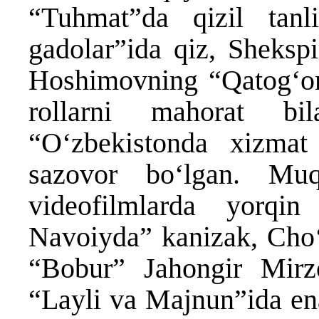
“Tuhmat”da qizil tanl
gadolar”ida qiz, Shekspi
Hoshimovning “Qatog‘on
rollarni mahorat bi
“O‘zbekistonda xizmat 
sazovor bo‘lgan. Mu
videofilmlarda yorqin
Navoiyda” kanizak, Cho
“Bobur” Jahongir Mirz
“Layli va Majnun”ida e