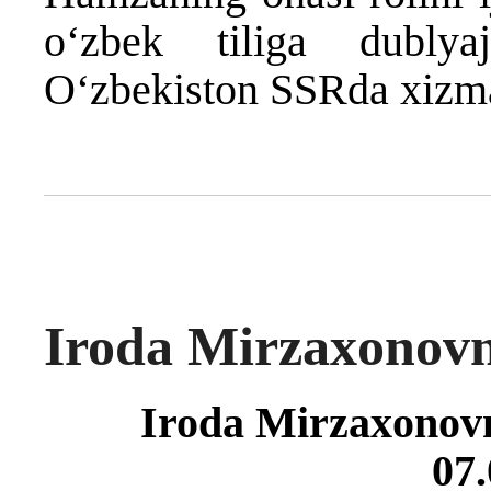
oʻzbek tiliga dublya
O‘zbekiston SSRda xizmat
Iroda Mirzaxonovn
Iroda Mirzaxonovn
07.