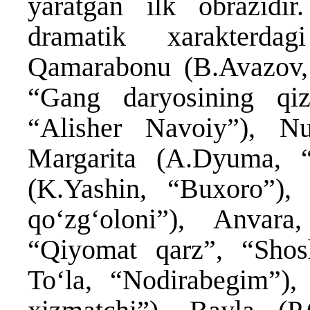
yaratgan ilk obrazidir
dramatik xarakterdag
Qamarabonu (B.Avazov, 
“Gang daryosining qiz
“Alisher Navoiy”), N
Margarita (A.Dyuma, “
(K.Yashin, “Buxoro”),
qoʻzgʻoloni”), Anvar
“Qiyomat qarz”, “Shos
Toʻla, “Nodirabegim”)