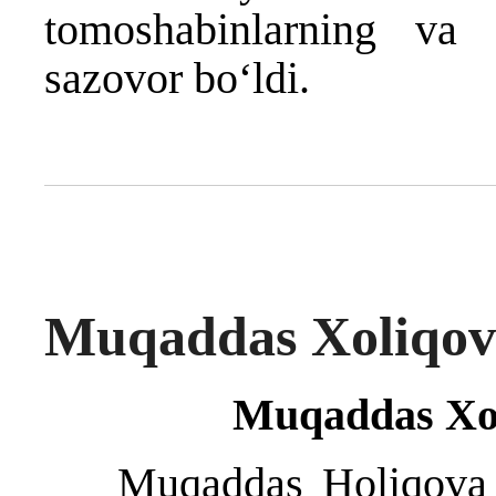
tomoshabinlarning va h
sazovor bo‘ldi.
Muqaddas Xoliqov
Muqaddas Xol
Muqaddas Holiqova 19