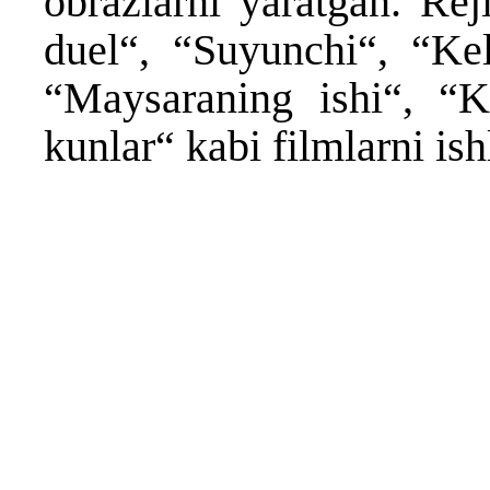
obrazlarni yaratgan. Rej
duel“, “Suyunchi“, “Kel
“Maysaraning ishi“, “K
kunlar“ kabi filmlarni ish