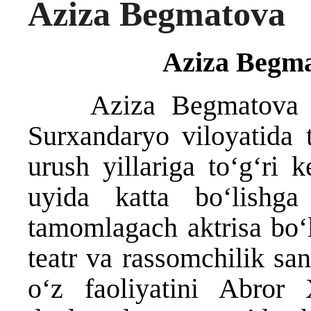
Aziza Begmatova
Aziza Begma
Aziza Begmatova 194
Surxandaryo viloyatida t
urush yillariga to‘g‘ri 
uyida katta bo‘lishg
tamomlagach aktrisa bo‘l
teatr va rassomchilik san
o‘z faoliyatini Abror