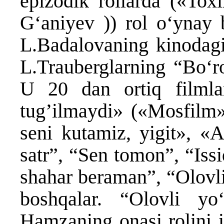
epizodik rollarda («Tox
Gʻaniyev )) rol oʻynay b
L.Badalovaning kinodagi 
L.Trauberglarning “Bo‘ro
U 20 dan ortiq filmla
tug’ilmaydi» («Mosfilm»
seni kutamiz, yigit», «
satr”, “Sen tomon”, “Iss
shahar beraman”, “Olovli
boshqalar. “Olovli yo‘
Hamzaning onasi rolini i