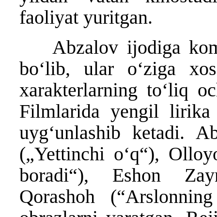
faoliyat yuritgan.
Abzalov ijodiga komed
boʻlib, ular oʻziga xos
xarakterlarning toʻliq oc
Filmlarida yengil lirika
uygʻunlashib ketadi. Ab
(„Yettinchi oʻq“), Olloy
boradi“), Eshon Zay
Qorashoh (“Arslonning