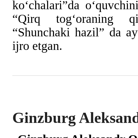
ko‘chalari”da o‘quvchin
“Qirq tog‘oraning qi
“Shunchaki hazil” da ayo
ijro etgan.
Ginzburg Aleksand