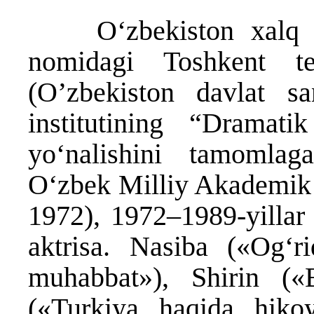
Oʻzbekiston xalq art
nomidagi Toshkent te
(O’zbekiston davlat sa
institutining “Dramati
yo‘nalishini tamomla
O‘zbek Milliy Akademik d
1972), 1972–1989-yillar
aktrisa. Nasiba («Ogʻr
muhabbat»), Shirin («
(«Turkiya haqida hiko