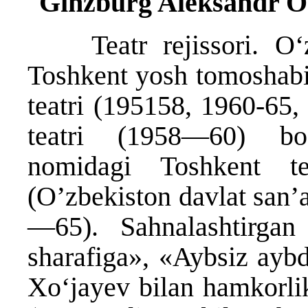
Ginzburg Aleksandr Os
Teatr rejissori. Oʻzbe
Toshkent yosh tomoshabi
teatri (195158, 1960-65,
teatri (1958—60) bos
nomidagi Toshkent te
(O’zbekiston davlat san’a
—65). Sahnalashtirgan 
sharafiga», «Aybsiz aybd
Xoʻjayev bilan hamkorli