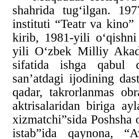
shahrida tug‘ilgan. 197
instituti “Teatr va kino”
kirib, 1981-yili o‘qishn
yili O‘zbek Milliy Akad
sifatida ishga qabul 
san’atdagi ijodining das
qadar, takrorlanmas obra
aktrisalaridan biriga a
xizmatchi”sida Poshsha 
istab”ida qaynona, “Av