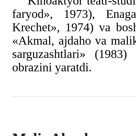
Kinoaktyor teatr-studiy
faryod», 1973), Enag
Krechet», 1974) va boshq
«Akmal, ajdaho va mali
sarguzashtlari» (1983)
obrazini yaratdi.