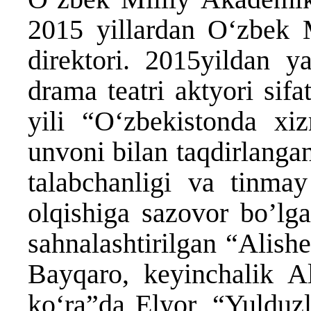
2015 yillardan O‘zbek 
direktori. 2015yildan 
drama teatri aktyori sifa
yili “O‘zbekistonda xiz
unvoni bilan taqdirlanga
talabchanligi va tinmay 
olqishiga sazovor boʼlga
sahnalashtirilgan “Аlish
Bayqaro, keyinchalik Аl
ko‘ra”da Elyor, “Yulduzl