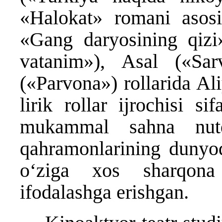
«Halokat» romani asosi
«Gang daryosining qizi
vatanim»), Asal («Sar
(«Parvona») rollarida Al
lirik rollar ijrochisi si
mukammal sahna nutq
qahramonlarining dunyoq
oʻziga xos sharqona
ifodalashga erishgan.