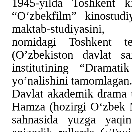
1945-yilda Toshkent ki
“O‘zbekfilm” kinostudi
maktab-studiyasini,
nomidagi Toshkent te
(O’zbekiston davlat sa
institutining “Dramati
yo’nalishini tamomlagan.
Davlat akademik drama te
Hamza (hozirgi O‘zbek M
sahnasida yuzga yaqin