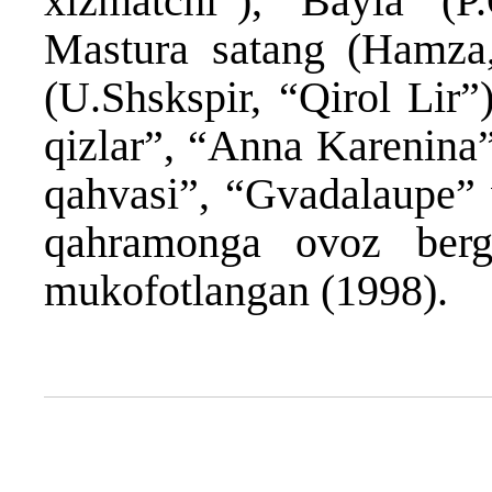
xizmatchi”), Bayla (P.
Mastura satang (Hamza, 
(U.Shskspir, “Qirol Lir
qizlar”, “Anna Karenina
qahvasi”, “Gvadalaupe” 
qahramonga ovoz berga
mukofotlangan (1998).