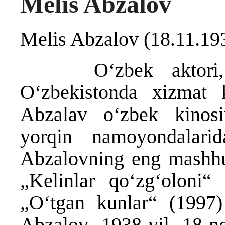
Melis Abzalov
Melis Abzalov (18.11.19
Oʻzbek aktori, reji
Oʻzbekistonda xizmat k
Abzalav oʻzbek kinosi
yorqin namoyondalarid
Abzalovning eng mashhur
„Kelinlar qoʻzgʻoloni
„Oʻtgan kunlar“ (1997) 
Abzalov 1938-yil 18-no