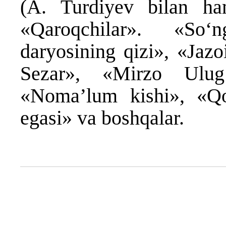
(A. Turdiyev bilan ham
«Qaroqchilar». «So
daryosining qizi», «Jaz
Sezar», «Mirzo Ulug
«Nomaʼlum kishi», «Qo
egasi» va boshqalar.