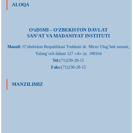
ALOQA
О‘zDSMI – О‘ZBEKISTON DAVLAT
SAN’AT VA MADANIYAT INSTITUTI
Manzil:
О‘zbekiston Respublikasi Toshkent sh. Mirzo Ulug’bek tumani,
Yalang’och dahasi 127 «A» uy. 100164
Tel:
(71)230-28-15
Faks:
(71)230-28-15
MANZILIMIZ