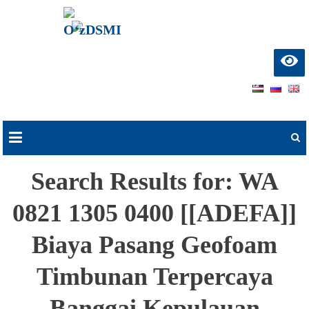
О‘zDSMI
О‘zbekiston davlat
san’at va madaniyat
instituti
Skip
to
content
Search Results for:
WA
0821 1305 0400 [[ADEFA]]
Biaya Pasang Geofoam
Timbunan Terpercaya
Banggai Kepulauan