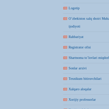
Logotip
O’zbekiston xalq shoiri Mu
ijodiyoti
Rahbariyat
Registrator ofisi
Shartnoma to’lovlari miqdorl
Sonlar arxivi
Texnikum bitiruvchilari
Xalqaro aloqalar
Xorijiy professorlar