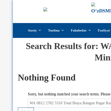
Skip
Asosiy
Tuzilma
Fakultetlar
Faoliyat
to
content
Search Results for:
WA
Min
Nothing Found
Sorry, but nothing matched your search terms. Please
Qidirshish: