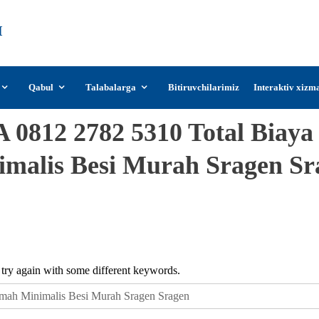
О‘zDSMI
О‘zbekiston davlat san’at va madaniyat
instituti
Qabul
Talabalarga
Bitiruvchilarimiz
Interaktiv xizm
 0812 2782 5310 Total Biay
imalis Besi Murah Sragen Sr
 try again with some different keywords.