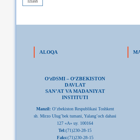
ALOQA
MA
О‘zDSMI – О‘ZBEKISTON
DAVLAT
SAN’AT VA MADANIYAT
INSTITUTI
Manzil:
О‘zbekiston Respublikasi Toshkent
sh. Mirzo Ulug’bek tumani, Yalang’och dahasi
127 «A» uy. 100164
Tel:
(71)230-28-15
Faks:
(71)230-28-15