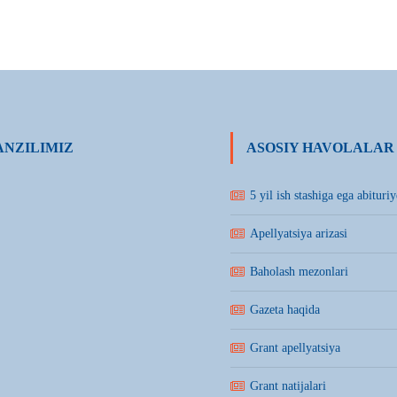
NZILIMIZ
ASOSIY HAVOLALAR
5 yil ish stashiga ega abituriy
Apellyatsiya arizasi
Baholash mezonlari
Gazeta haqida
Grant apellyatsiya
Grant natijalari