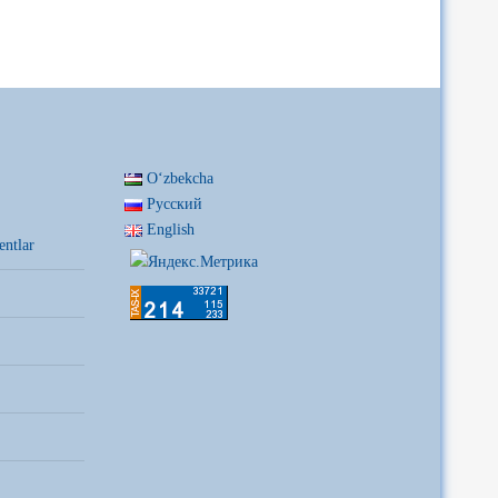
Oʻzbekcha
Русский
English
entlar