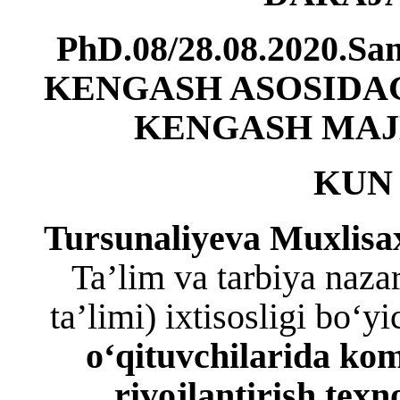
PhD.08/28.08.2020.
KENGASH ASOSIDAG
KENGASH
MAJ
KUN 
Tursunaliyeva Muxlisa
Ta’lim va tarbiya naza
ta’limi) ixtisosligi bo‘y
o‘qituvchilarida ko
rivojlantirish texn