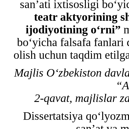
san’ati ixtisosligi bo‘y
teatr aktyorining s
ijodiyotining о‘rni”
m
bo‘yicha falsafa fanlari
olish uchun taqdim etilg
Majlis O‘zbekiston davla
“A
2-qavat, majlislar z
Dissertatsiya qo‘lyozm
san’at va m