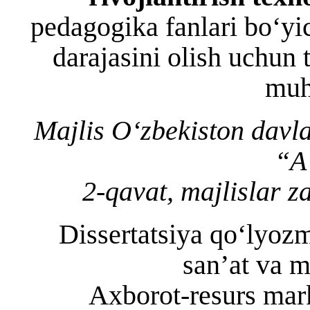
pedagogika fanlari bo‘yi
darajasini olish uchun 
muh
Majlis O‘zbekiston davla
“A”
2-qavat, majlislar z
Dissertatsiya qo‘lyozm
san’at va m
Axborot-resurs mar