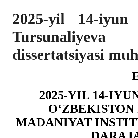
2025-yil 14-iyu
Tursunaliyev
dissertatsiyasi mu
202
5
-YIL
14-IYU
O‘ZBEKISTON 
MADANIYAT INSTIT
DARAJ